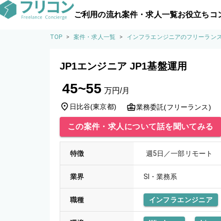
ご利用の流れ
案件・求人一覧
お役立ちコ
TOP
>
案件・求人一覧
>
インフラエンジニアのフリーラン
JP1エンジニア JP1基盤運用
45~55
万円/月
日比谷
(
東京都
)
業務委託(フリーランス)
この案件・求人について話を聞いてみる
特徴
週5日／一部リモート
業界
SI・業務系
職種
インフラエンジニア