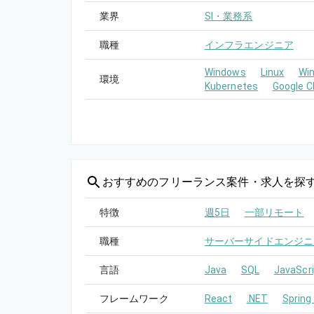
業界
SI・業務系
職種
インフラエンジニア
Windows
Linux
Wi
環境
Kubernetes
Google C
おすすめの
フリーランス案件・求人を探
特徴
週5日
一部リモート
職種
サーバーサイドエンジニ
言語
Java
SQL
JavaScri
フレームワーク
React
.NET
Spring