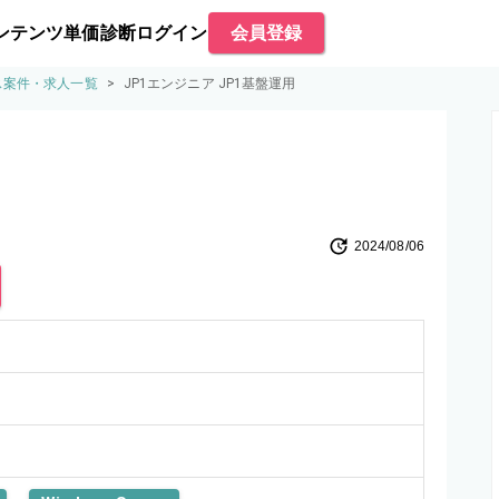
ンテンツ
単価診断
ログイン
会員登録
ス案件・求人一覧
>
JP1エンジニア JP1基盤運用
2024/08/06