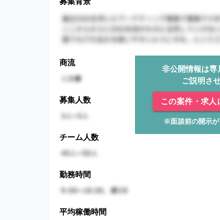
募集背景
商流
非公開情報は専
ご説明さ
募集人数
この案件・求人
※面談前の開示が
チーム人数
勤務時間
平均稼働時間