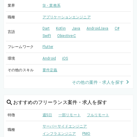
業界
SI・業務系
職種
アプリケーションエンジニア
Dart
Kotlin
Java
AndroidJava
C#
言語
Swift
Objective-C
フレームワーク
Flutter
環境
Android
iOS
その他のスキル
要件定義
その他の案件・求人を探す
おすすめの
フリーランス案件・求人を探す
特徴
週5日
一部リモート
フルリモート
サーバーサイドエンジニア
職種
インフラエンジニア
PMO