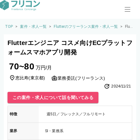
TOP
>
案件・求人一覧
>
Flutterのフリーランス案件・求人一覧
>
Flutt
erエ
ンジ
Flutterエンジニア コスメ向けECプラットフ
ニア
コス
ォームスマホアプリ開発
メ向
けEC
70~80
プラ
万円/月
ット
フォ
恵比寿
(
東京都
)
業務委託(フリーランス)
ーム
2024/11/21
スマ
ホア
この案件・求人について話を聞いてみる
プリ
開発
特徴
週5日／フレックス／フルリモート
業界
SI・業務系