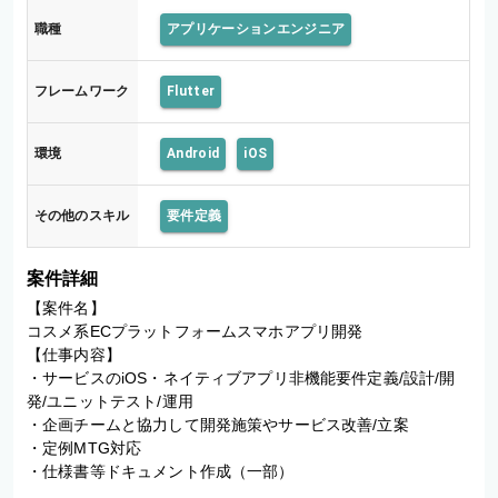
職種
アプリケーションエンジニア
フレームワーク
Flutter
環境
Android
iOS
その他のスキル
要件定義
案件詳細
【案件名】

コスメ系ECプラットフォームスマホアプリ開発

【仕事内容】

・サービスのiOS・ネイティブアプリ非機能要件定義/設計/開
発/ユニットテスト/運用

・企画チームと協力して開発施策やサービス改善/立案

・定例MTG対応

・仕様書等ドキュメント作成（一部）