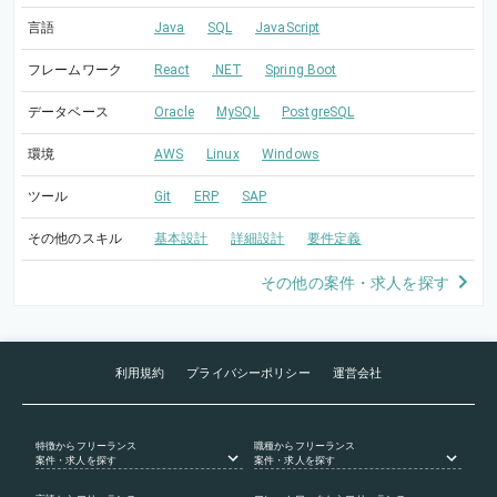
言語
Java
SQL
JavaScript
フレームワーク
React
.NET
Spring Boot
データベース
Oracle
MySQL
PostgreSQL
環境
AWS
Linux
Windows
ツール
Git
ERP
SAP
その他のスキル
基本設計
詳細設計
要件定義
その他の案件・求人を探す
利用規約
プライバシーポリシー
運営会社
特徴
からフリーランス
職種
からフリーランス
案件・求人を探す
案件・求人を探す