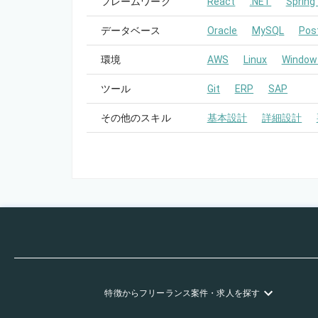
フレームワーク
React
.NET
Spring
データベース
Oracle
MySQL
Pos
環境
AWS
Linux
Window
ツール
Git
ERP
SAP
その他のスキル
基本設計
詳細設計
特徴
からフリーランス
案件・求人を探す