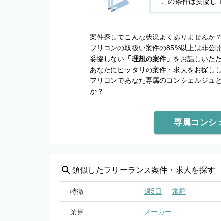
この条件は妥協し
案件探しでこんな状況よくありませんか
フリコンの取扱い案件の85%以上は非公
妥協しない
「理想の案件」
をお話しいた
あなたにピッタリの案件・求人をお探し
フリコンであなた専属のコンシェルジュ
か？
専属コンシ
類似した
フリーランス案件・求人を探す
特徴
週5日
常駐
業界
メーカー