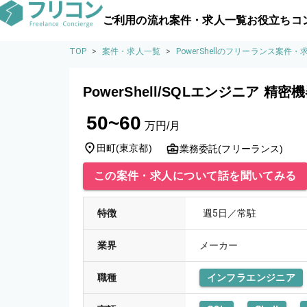
ご利用の流れ
案件・求人一覧
お役立ちコ
TOP
>
案件・求人一覧
>
PowerShellのフリーランス案件
PowerShell/SQLエンジニア 
50~60
万円/月
田町
(
東京都
)
業務委託(フリーランス)
この案件・求人について話を聞いてみる
特徴
週5日／常駐
業界
メーカー
職種
インフラエンジニア