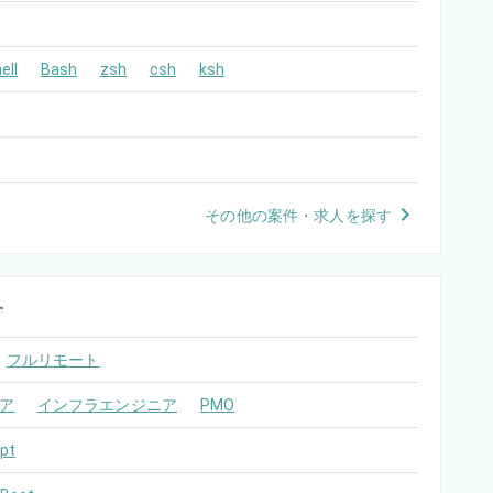
ell
Bash
zsh
csh
ksh
その他の案件・求人を探す
す
フルリモート
ア
インフラエンジニア
PMO
pt