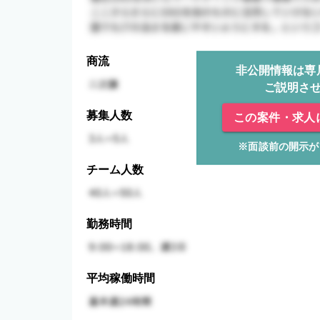
商流
非公開情報は専
ご説明さ
募集人数
この案件・求人
※面談前の開示が
チーム人数
勤務時間
平均稼働時間