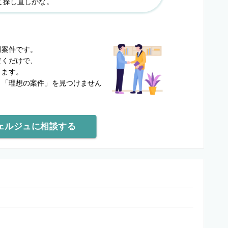
て探し直しかな。
？
開案件です。
だくだけで、
します。
と
「理想の案件」を見つけません
ェルジュに相談する