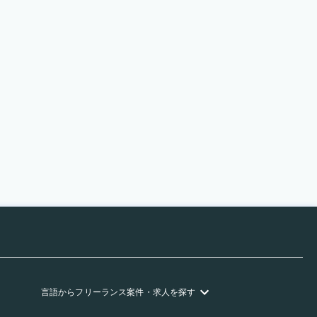
言語
からフリーランス
案件・求人を探す