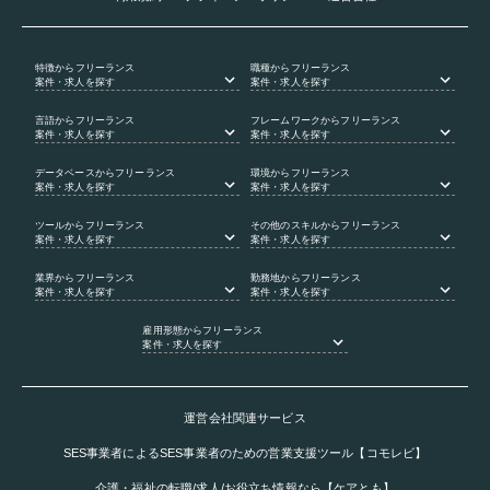
特徴
からフリーランス
職種
からフリーランス
案件・求人を探す
案件・求人を探す
言語
からフリーランス
フレームワーク
からフリーランス
案件・求人を探す
案件・求人を探す
データベース
からフリーランス
環境
からフリーランス
案件・求人を探す
案件・求人を探す
ツール
からフリーランス
その他のスキル
からフリーランス
案件・求人を探す
案件・求人を探す
業界
からフリーランス
勤務地
からフリーランス
案件・求人を探す
案件・求人を探す
雇用形態
からフリーランス
案件・求人を探す
運営会社関連サービス
SES事業者によるSES事業者のための営業支援ツール【コモレビ】
介護・福祉の転職/求人/お役立ち情報なら【ケアとも】