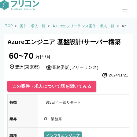
TOP
>
案件・求人一覧
>
Azureのフリーランス案件・求人一覧
>
Azur
eエン
ジニ
Azureエンジニア 基盤設計/サーバー構築
ア 基
盤設
60~70
計/サ
万円/月
ーバ
ー構
豊洲
(
東京都
)
業務委託(フリーランス)
築
2024/11/21
この案件・求人について話を聞いてみる
特徴
週5日／一部リモート
業界
SI・業務系
職種
インフラエンジニア