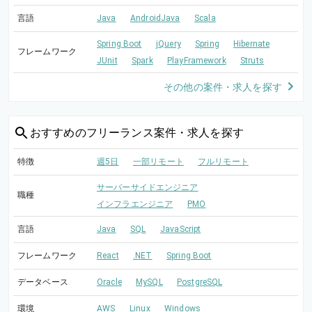
言語
Java
AndroidJava
Scala
Spring Boot
jQuery
Spring
Hibernate
フレームワーク
JUnit
Spark
PlayFramework
Struts
その他の案件・求人を探す
おすすめの
フリーランス案件・求人を探す
特徴
週5日
一部リモート
フルリモート
サーバーサイドエンジニア
職種
インフラエンジニア
PMO
言語
Java
SQL
JavaScript
フレームワーク
React
.NET
Spring Boot
データベース
Oracle
MySQL
PostgreSQL
環境
AWS
Linux
Windows