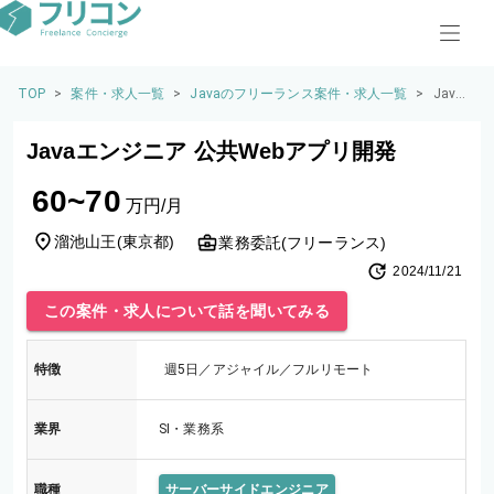
TOP
>
案件・求人一覧
>
Javaのフリーランス案件・求人一覧
>
Java
エン
ジニ
Javaエンジニア 公共Webアプリ開発
ア 公
共Web
60~70
アプ
万円/月
リ開
発
溜池山王
(
東京都
)
業務委託(フリーランス)
2024/11/21
この案件・求人について話を聞いてみる
特徴
週5日／アジャイル／フルリモート
業界
SI・業務系
職種
サーバーサイドエンジニア