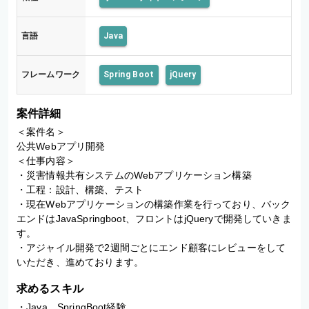
言語
Java
フレームワーク
Spring Boot
jQuery
案件詳細
＜案件名＞

公共Webアプリ開発

＜仕事内容＞

・災害情報共有システムのWebアプリケーション構築

・工程：設計、構築、テスト

・現在Webアプリケーションの構築作業を行っており、バック
エンドはJavaSpringboot、フロントはjQueryで開発していきま
す。

・アジャイル開発で2週間ごとにエンド顧客にレビューをして
いただき、進めております。
求めるスキル
・Java、SpringBoot経験
