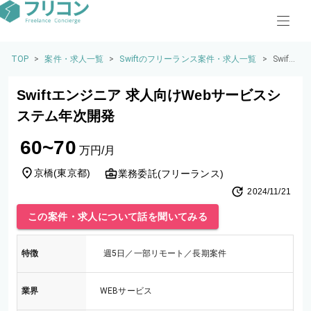
TOP
>
案件・求人一覧
>
Swiftのフリーランス案件・求人一覧
>
Swift
エン
ジニ
Swiftエンジニア 求人向けWebサービスシ
ア 求
人向
ステム年次開発
けWe
bサー
60~70
ビス
万円/月
シス
テム
京橋
(
東京都
)
業務委託(フリーランス)
年次
2024/11/21
開発
この案件・求人について話を聞いてみる
特徴
週5日／一部リモート／長期案件
業界
WEBサービス