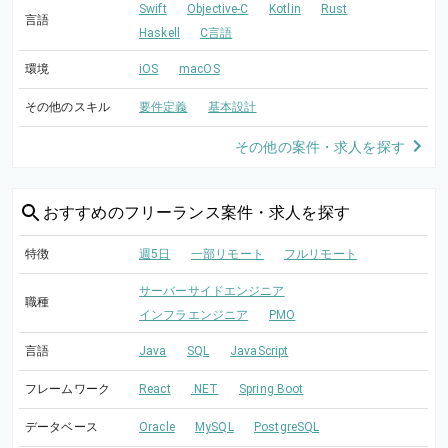
Swift
Objective-C
Kotlin
Rust
言語
Haskell
C言語
環境
iOS
macOS
その他のスキル
要件定義
基本設計
その他の案件・求人を探す
おすすめの
フリーランス案件・求人を探す
特徴
週5日
一部リモート
フルリモート
サーバーサイドエンジニア
職種
インフラエンジニア
PMO
言語
Java
SQL
JavaScript
フレームワーク
React
.NET
Spring Boot
データベース
Oracle
MySQL
PostgreSQL