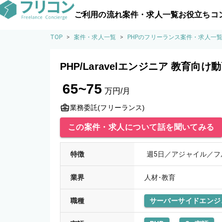
ご利用の流れ
案件・求人一覧
お役立ちコ
TOP
>
案件・求人一覧
>
PHPのフリーランス案件・求人一
PHP/Laravelエンジニア 教育向
65~75
万円/月
業務委託(フリーランス)
この案件・求人について話を聞いてみる
特徴
週5日／アジャイル／フ
業界
人材･教育
職種
サーバーサイドエンジ