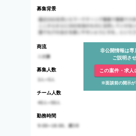
募集背景
商流
非公開情報は専
ご説明さ
募集人数
この案件・求人
※面談前の開示が
チーム人数
勤務時間