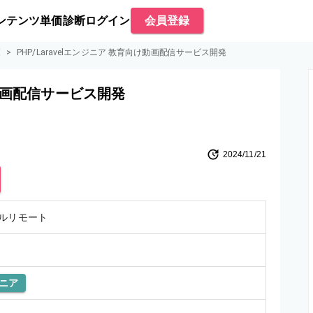
ンテンツ
単価診断
ログイン
会員登録
覧
>
PHP/Laravelエンジニア 教育向け動画配信サービス開発
け動画配信サービス開発
2024/11/21
ルリモート
ニア