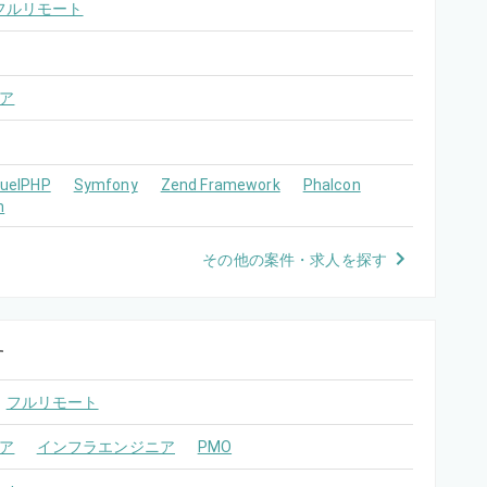
フルリモート
ア
FuelPHP
Symfony
Zend Framework
Phalcon
m
その他の案件・求人を探す
す
フルリモート
ア
インフラエンジニア
PMO