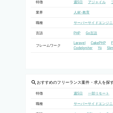
特徴
週5日
アジャイル
業界
人材･教育
職種
サーバーサイドエンジニ
言語
PHP
Go言語
Laravel
CakePHP
フレームワーク
CodeIgniter
Yii
Sli
おすすめの
フリーランス案件・求人を探
特徴
週5日
一部リモート
職種
サーバーサイドエンジニ