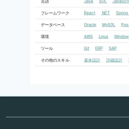
言語
Java
SQL
JavaScri
フレームワーク
React
.NET
Spring
データベース
Oracle
MySQL
Pos
環境
AWS
Linux
Window
ツール
Git
ERP
SAP
その他のスキル
基本設計
詳細設計