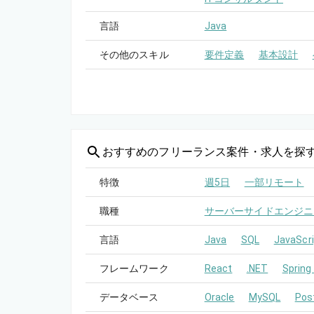
言語
Java
その他のスキル
要件定義
基本設計
おすすめの
フリーランス案件・求人を探
特徴
週5日
一部リモート
職種
サーバーサイドエンジニ
言語
Java
SQL
JavaScri
フレームワーク
React
.NET
Spring
データベース
Oracle
MySQL
Pos