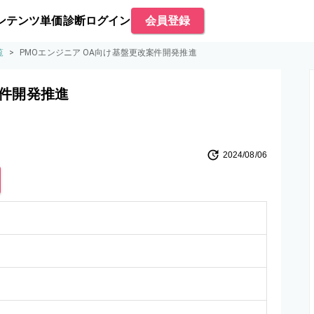
ンテンツ
単価診断
ログイン
会員登録
覧
>
PMOエンジニア OA向け基盤更改案件開発推進
案件開発推進
2024/08/06