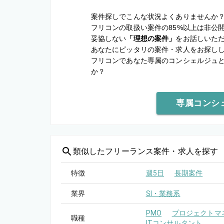
案件探しでこんな状況よくありませんか
フリコンの取扱い案件の85%以上は非公
妥協しない
「理想の案件」
をお話しいた
あなたにピッタリの案件・求人をお探し
フリコンであなた専属のコンシェルジュ
か？
専属コンシ
類似した
フリーランス案件・求人を探す
特徴
週5日
長期案件
業界
SI・業務系
PMO
プロジェクトマネ
職種
ITコンサルタント