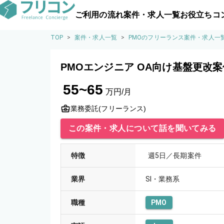
ご利用の流れ
案件・求人一覧
お役立ちコ
TOP
>
案件・求人一覧
>
PMOのフリーランス案件・求人一
PMOエンジニア OA向け基盤更改
55~65
万円/月
業務委託(フリーランス)
この案件・求人について話を聞いてみる
特徴
週5日／長期案件
業界
SI・業務系
職種
PMO