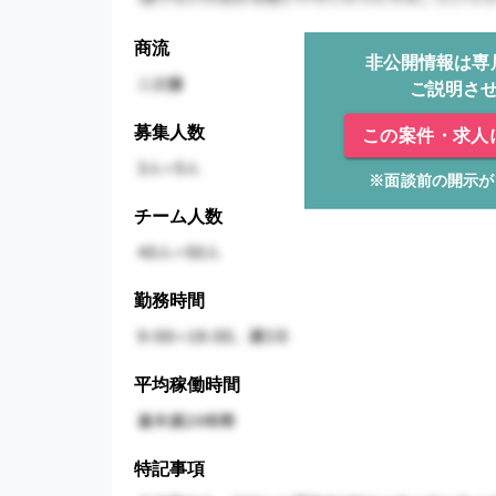
商流
非公開情報は専
ご説明さ
募集人数
この案件・求人
※面談前の開示が
チーム人数
勤務時間
平均稼働時間
特記事項