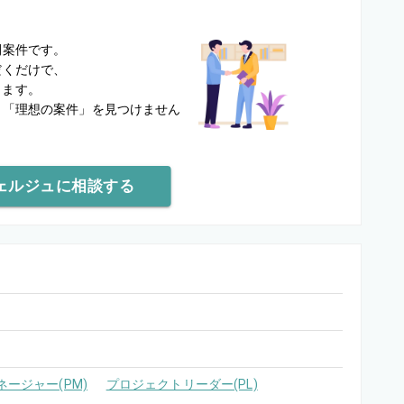
？
開案件です。
だくだけで、
します。
と
「理想の案件」を見つけません
ェルジュに相談する
ージャー(PM)
プロジェクトリーダー(PL)