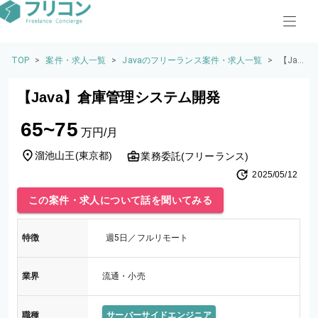
TOP
>
案件・求人一覧
>
Javaのフリーランス案件・求人一覧
>
【Jav
a】倉
庫管
【Java】倉庫管理システム開発
理シ
ステ
65~75
ム開
万円/月
発
溜池山王
(
東京都
)
業務委託(フリーランス)
2025/05/12
この案件・求人について話を聞いてみる
特徴
週5日／フルリモート
業界
流通・小売
職種
サーバーサイドエンジニア