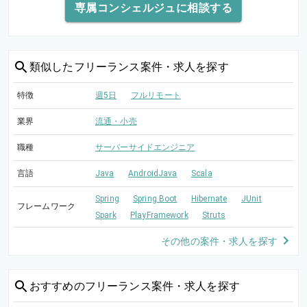
専属コンシェルジュに相談する
類似した
フリーランス案件・求人を探す
特徴
週5日
フルリモート
業界
流通・小売
職種
サーバーサイドエンジニア
言語
Java
AndroidJava
Scala
Spring
Spring Boot
Hibernate
JUnit
フレームワーク
Spark
PlayFramework
Struts
その他の案件・求人を探す
おすすめの
フリーランス案件・求人を探す