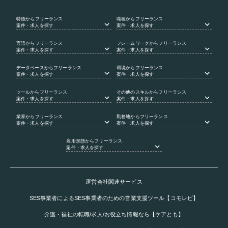
特徴
からフリーランス
職種
からフリーランス
案件・求人を探す
案件・求人を探す
言語
からフリーランス
フレームワーク
からフリーランス
案件・求人を探す
案件・求人を探す
データベース
からフリーランス
環境
からフリーランス
案件・求人を探す
案件・求人を探す
ツール
からフリーランス
その他のスキル
からフリーランス
案件・求人を探す
案件・求人を探す
業界
からフリーランス
勤務地
からフリーランス
案件・求人を探す
案件・求人を探す
雇用形態
からフリーランス
案件・求人を探す
運営会社関連サービス
SES事業者によるSES事業者のための営業支援ツール【コモレビ】
介護・福祉の転職/求人/お役立ち情報なら【ケアとも】