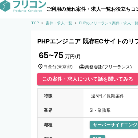
ご利用の流れ
案件・求人一覧
お役立ちコ
TOP
>
案件・求人一覧
>
PHPのフリーランス案件・求人一
PHPエンジニア 既存ECサイトの
65~75
万円/月
白金台
(
東京都
)
業務委託(フリーランス)
この案件・求人について話を聞いてみる
特徴
週5日／長期案件
業界
SI・業務系
職種
サーバーサイドエンジ