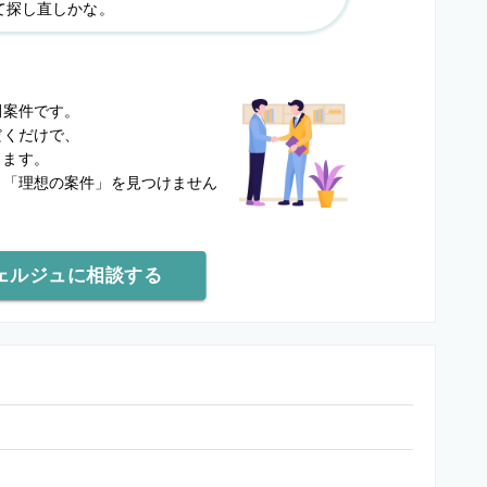
て探し直しかな。
？
開案件です。
だくだけで、
します。
と
「理想の案件」を見つけません
ェルジュに相談する