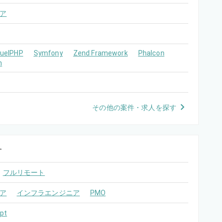
ア
FuelPHP
Symfony
Zend Framework
Phalcon
m
その他の案件・求人を探す
す
フルリモート
ア
インフラエンジニア
PMO
pt