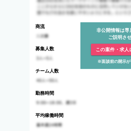
商流
非公開情報は専
ご説明さ
募集人数
この案件・求人
※面談前の開示が
チーム人数
勤務時間
平均稼働時間