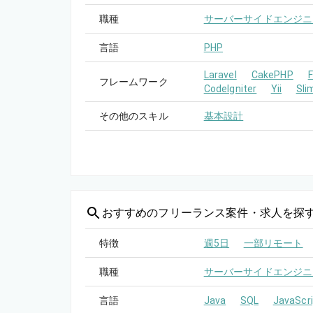
職種
サーバーサイドエンジニ
言語
PHP
Laravel
CakePHP
フレームワーク
CodeIgniter
Yii
Sli
その他のスキル
基本設計
おすすめの
フリーランス案件・求人を探
特徴
週5日
一部リモート
職種
サーバーサイドエンジニ
言語
Java
SQL
JavaScri