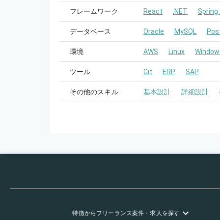
フレームワーク
React
.NET
Spring
データベース
Oracle
MySQL
Pos
環境
AWS
Linux
Window
ツール
Git
ERP
SAP
その他のスキル
基本設計
詳細設計
特徴
からフリーランス
案件・求人を探す