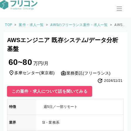
TOP
>
案件・求人一覧
>
AWSのフリーランス案件・求人一覧
>
AWS
エンジ
ニア
AWSエンジニア 既存システム/データ分析
既存シ
ステ
基盤
ム/デ
ータ分
60~80
析基盤
万円/月
多摩センター
(
東京都
)
業務委託(フリーランス)
2024/11/21
この案件・求人について話を聞いてみる
特徴
週5日／一部リモート
業界
SI・業務系