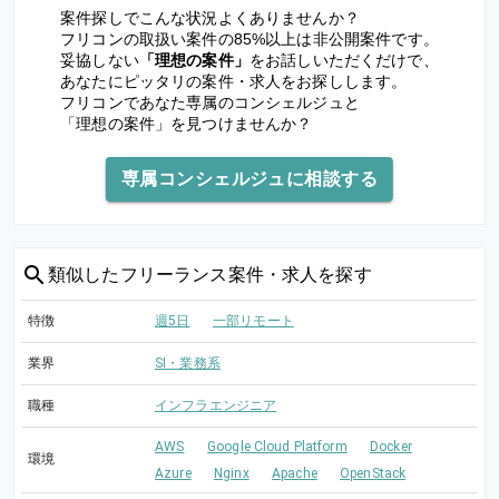
案件探しでこんな状況よくありませんか？
フリコンの取扱い案件の85%以上は非公開案件です。
妥協しない
「理想の案件」
をお話しいただくだけで、
あなたにピッタリの案件・求人をお探しします。
フリコンであなた専属のコンシェルジュと
「理想の案件」を見つけませんか？
専属コンシェルジュに相談する
類似した
フリーランス案件・求人を探す
特徴
週5日
一部リモート
業界
SI・業務系
職種
インフラエンジニア
AWS
Google Cloud Platform
Docker
環境
Azure
Nginx
Apache
OpenStack