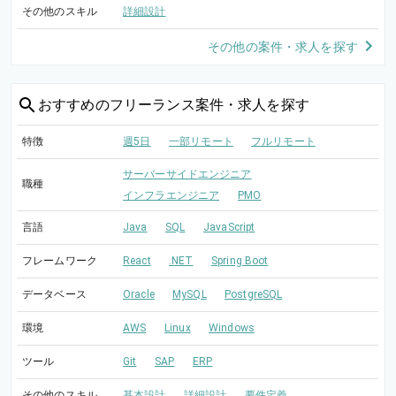
その他のスキル
詳細設計
その他の案件・求人を探す
おすすめの
フリーランス案件・求人を探す
特徴
週5日
一部リモート
フルリモート
サーバーサイドエンジニア
職種
インフラエンジニア
PMO
言語
Java
SQL
JavaScript
フレームワーク
React
.NET
Spring Boot
データベース
Oracle
MySQL
PostgreSQL
環境
AWS
Linux
Windows
ツール
Git
SAP
ERP
その他のスキル
基本設計
詳細設計
要件定義