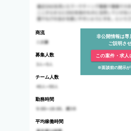
商流
非公開情報は専
ご説明さ
募集人数
この案件・求人
※面談前の開示が
チーム人数
勤務時間
平均稼働時間