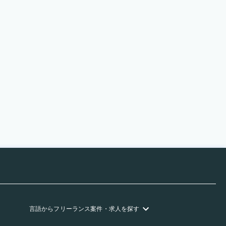
言語
からフリーランス
案件・求人を探す