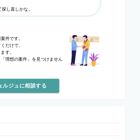
て探し直しかな。
？
開案件です。
だくだけで、
します。
と
「理想の案件」を見つけません
ェルジュに相談する