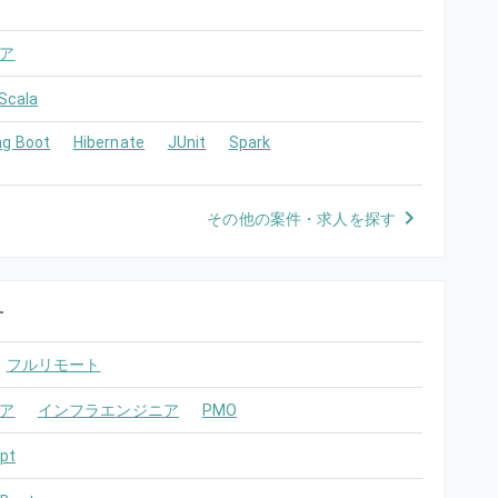
ア
Scala
ng Boot
Hibernate
JUnit
Spark
その他の案件・求人を探す
す
フルリモート
ア
インフラエンジニア
PMO
pt