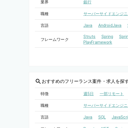
業界
銀行
職種
サーバーサイドエンジニ
言語
Java
AndroidJava
Struts
Spring
Spri
フレームワーク
PlayFramework
おすすめの
フリーランス案件・求人を探
特徴
週5日
一部リモート
職種
サーバーサイドエンジニ
言語
Java
SQL
JavaScri