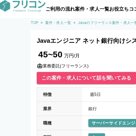
ご利用の流れ
案件・求人一覧
お役立ちコ
TOP
>
案件・求人一覧
>
Javaのフリーランス案件・求人一
Javaエンジニア ネット銀行向け
45~50
万円/月
業務委託(フリーランス)
この案件・求人について話を聞いてみる
特徴
週5日
業界
銀行
職種
サーバーサイドエンジ