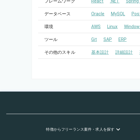
フレームワーク
React
.NET
Spring
データベース
Oracle
MySQL
Pos
環境
AWS
Linux
Window
ツール
Git
SAP
ERP
その他のスキル
基本設計
詳細設計
特徴
からフリーランス
案件・求人を探す