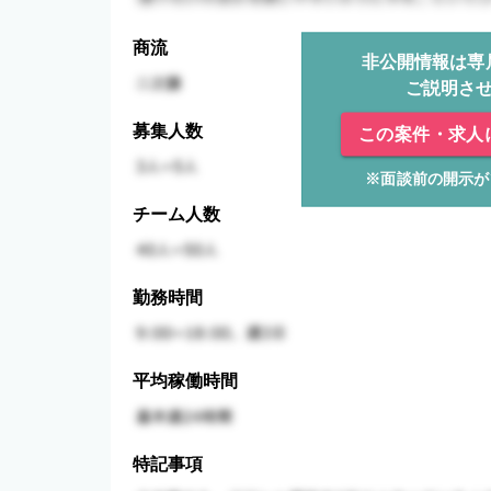
商流
非公開情報は専
ご説明さ
募集人数
この案件・求人
※面談前の開示が
チーム人数
勤務時間
平均稼働時間
特記事項