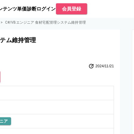
ンテンツ
単価診断
ログイン
会員登録
>
C#/VBエンジニア 食材宅配管理システム維持管理
ステム維持管理
2024/11/21
ニア