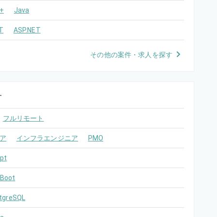
+
Java
T
ASP.NET
その他の案件・求人を探す
す
フルリモート
ア
インフラエンジニア
PMO
pt
 Boot
tgreSQL