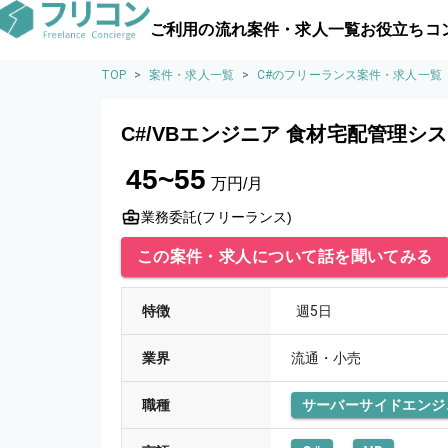
ご利用の流れ
案件・求人一覧
お役立ちコ
TOP
>
案件・求人一覧
>
C#のフリーランス案件・求人一覧
C#/VBエンジニア 食材宅配管理シ
45~55
万円/月
業務委託(フリーランス)
この案件・求人について話を聞いてみる
特徴
週5日
業界
流通・小売
職種
サーバーサイドエンジ