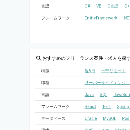
言語
C#
VB
C言語
C+
フレームワーク
EntityFramework
.NE
おすすめの
フリーランス案件・求人を探
特徴
週5日
一部リモート
職種
サーバーサイドエンジニ
言語
Java
SQL
JavaScri
フレームワーク
React
.NET
Spring
データベース
Oracle
MySQL
Pos