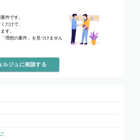
？
開案件です。
だくだけで、
します。
と
「理想の案件」を見つけません
ェルジュに相談する
ア