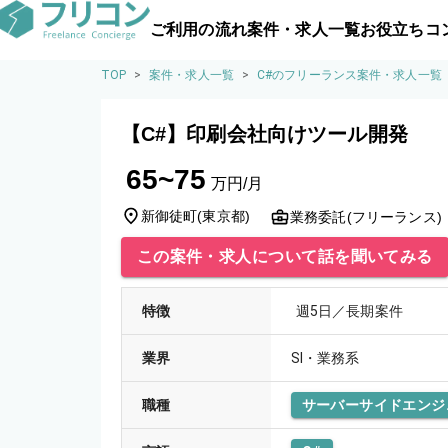
ご利用の流れ
案件・求人一覧
お役立ちコ
TOP
>
案件・求人一覧
>
C#のフリーランス案件・求人一覧
【C#】印刷会社向けツール開発
65~75
万円/月
新御徒町
(
東京都
)
業務委託(フリーランス)
この案件・求人について話を聞いてみる
特徴
週5日／長期案件
業界
SI・業務系
職種
サーバーサイドエンジ