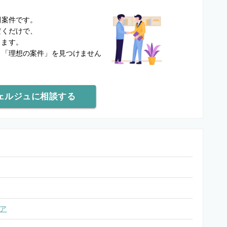
？
開案件です。
だくだけで、
します。
と
「理想の案件」を見つけません
ェルジュに相談する
ア