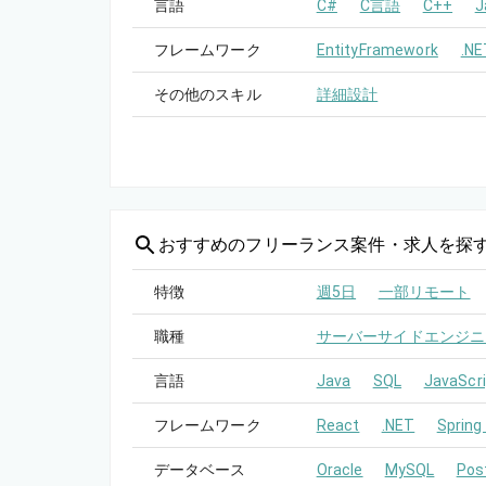
言語
C#
C言語
C++
J
フレームワーク
EntityFramework
.NE
その他のスキル
詳細設計
おすすめの
フリーランス案件・求人を探
特徴
週5日
一部リモート
職種
サーバーサイドエンジニ
言語
Java
SQL
JavaScri
フレームワーク
React
.NET
Spring
データベース
Oracle
MySQL
Pos