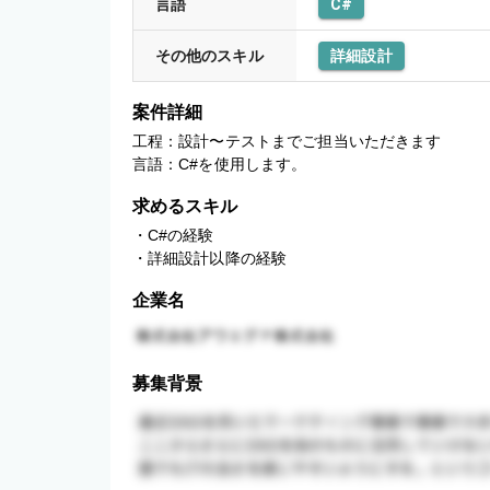
言語
C#
その他のスキル
詳細設計
案件詳細
工程：設計〜テストまでご担当いただきます

言語：C#を使用します。
求めるスキル
・C#の経験

・詳細設計以降の経験
企業名
募集背景