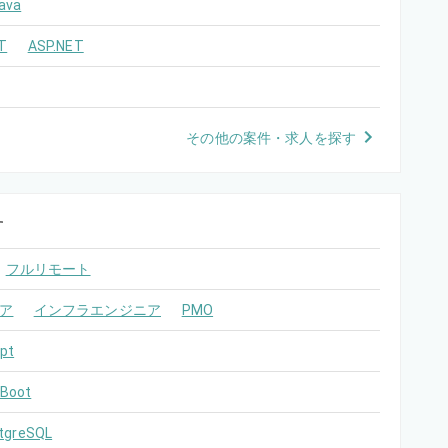
ava
T
ASP.NET
その他の案件・求人を探す
す
フルリモート
ア
インフラエンジニア
PMO
pt
 Boot
tgreSQL