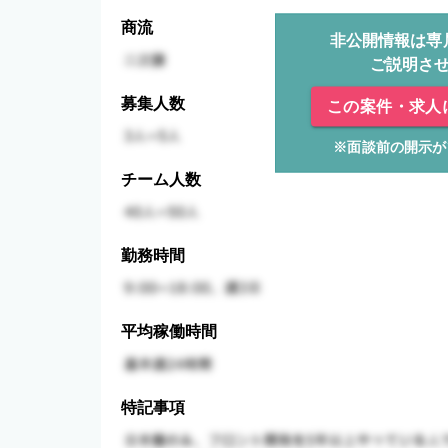
商流
非公開情報は専
ご説明さ
募集人数
この案件・求人
※面談前の開示が
チーム人数
勤務時間
平均稼働時間
特記事項