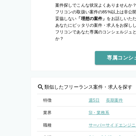
案件探しでこんな状況よくありませんか
フリコンの取扱い案件の85%以上は非公
妥協しない
「理想の案件」
をお話しいた
あなたにピッタリの案件・求人をお探し
フリコンであなた専属のコンシェルジュ
か？
専属コンシ
類似した
フリーランス案件・求人を探す
特徴
週5日
長期案件
業界
SI・業務系
職種
サーバーサイドエンジニ