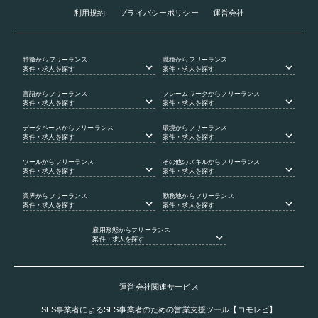
利用規約
プライバシーポリシー
運営会社
特徴
からフリーランス
職種
からフリーランス
案件・求人を探す
案件・求人を探す
言語
からフリーランス
フレームワーク
からフリーランス
案件・求人を探す
案件・求人を探す
データベース
からフリーランス
環境
からフリーランス
案件・求人を探す
案件・求人を探す
ツール
からフリーランス
その他のスキル
からフリーランス
案件・求人を探す
案件・求人を探す
業界
からフリーランス
勤務地
からフリーランス
案件・求人を探す
案件・求人を探す
雇用形態
からフリーランス
案件・求人を探す
運営会社関連サービス
SES事業者によるSES事業者のための営業支援ツール【コモレビ】