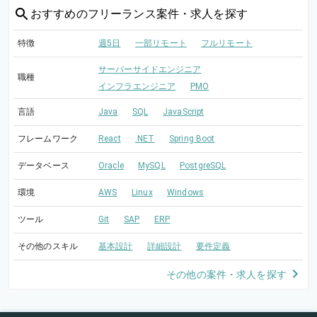
おすすめの
フリーランス案件・求人を探す
特徴
週5日
一部リモート
フルリモート
サーバーサイドエンジニア
職種
インフラエンジニア
PMO
言語
Java
SQL
JavaScript
フレームワーク
React
.NET
Spring Boot
データベース
Oracle
MySQL
PostgreSQL
環境
AWS
Linux
Windows
ツール
Git
SAP
ERP
その他のスキル
基本設計
詳細設計
要件定義
その他の案件・求人を探す