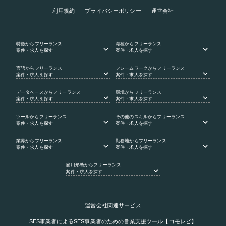
利用規約
プライバシーポリシー
運営会社
特徴
からフリーランス
職種
からフリーランス
案件・求人を探す
案件・求人を探す
言語
からフリーランス
フレームワーク
からフリーランス
案件・求人を探す
案件・求人を探す
データベース
からフリーランス
環境
からフリーランス
案件・求人を探す
案件・求人を探す
ツール
からフリーランス
その他のスキル
からフリーランス
案件・求人を探す
案件・求人を探す
業界
からフリーランス
勤務地
からフリーランス
案件・求人を探す
案件・求人を探す
雇用形態
からフリーランス
案件・求人を探す
運営会社関連サービス
SES事業者によるSES事業者のための営業支援ツール【コモレビ】