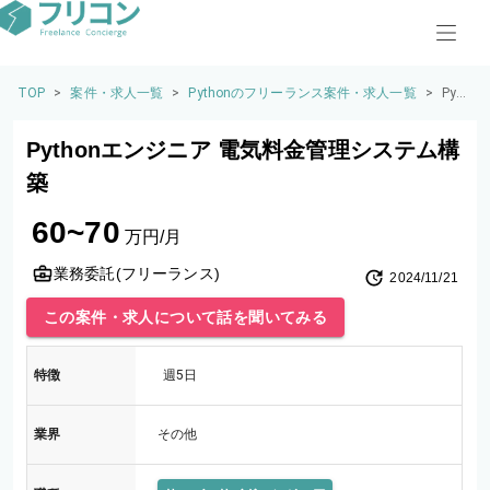
TOP
>
案件・求人一覧
>
Pythonのフリーランス案件・求人一覧
>
Pyt
hon
エン
Pythonエンジニア 電気料金管理システム構
ジニ
ア
築
電気
料金
60~70
管理
万円/月
シス
テム
業務委託(フリーランス)
2024/11/21
構築
この案件・求人について話を聞いてみる
特徴
週5日
業界
その他