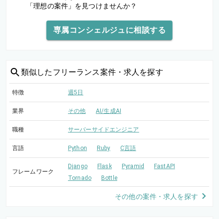
「理想の案件」を見つけませんか？
専属コンシェルジュに相談する
類似した
フリーランス案件・求人を探す
特徴
週5日
業界
その他
AI/生成AI
職種
サーバーサイドエンジニア
言語
Python
Ruby
C言語
Django
Flask
Pyramid
FastAPI
フレームワーク
Tornado
Bottle
その他の案件・求人を探す