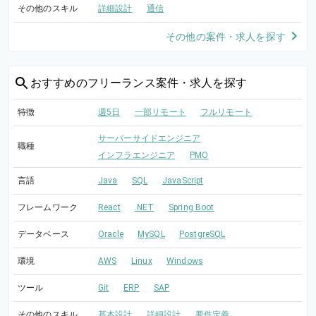
その他のスキル
詳細設計
通信
その他の案件・求人を探す
おすすめの
フリーランス案件・求人を探す
特徴
週5日
一部リモート
フルリモート
サーバーサイドエンジニア
職種
インフラエンジニア
PMO
言語
Java
SQL
JavaScript
フレームワーク
React
.NET
Spring Boot
データベース
Oracle
MySQL
PostgreSQL
環境
AWS
Linux
Windows
ツール
Git
ERP
SAP
その他のスキル
基本設計
詳細設計
要件定義