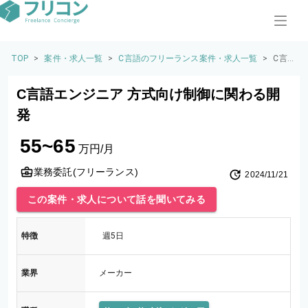
TOP
>
案件・求人一覧
>
C言語のフリーランス案件・求人一覧
>
C言
語エ
ンジ
C言語エンジニア 方式向け制御に関わる開
ニア
方式
発
向け
制御
55~65
に関
万円/月
わる
開発
業務委託(フリーランス)
2024/11/21
この案件・求人について話を聞いてみる
特徴
週5日
業界
メーカー