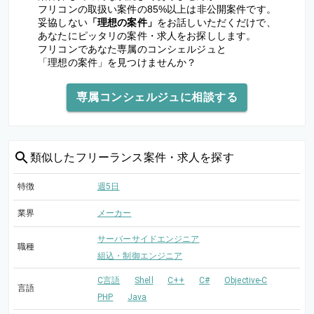
フリコンの取扱い案件の85%以上は非公開案件です。
妥協しない
「理想の案件」
をお話しいただくだけで、
あなたにピッタリの案件・求人をお探しします。
フリコンであなた専属のコンシェルジュと
「理想の案件」を見つけませんか？
専属コンシェルジュに相談する
類似した
フリーランス案件・求人を探す
特徴
週5日
業界
メーカー
サーバーサイドエンジニア
職種
組込・制御エンジニア
C言語
Shell
C++
C#
Objective-C
言語
PHP
Java