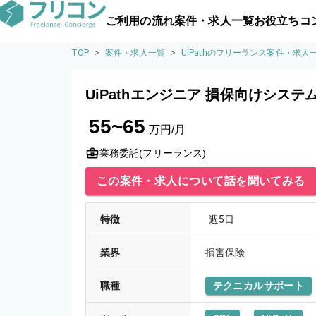
ご利用の流れ
案件・求人一覧
お役立ちコ
TOP
>
案件・求人一覧
>
UiPathのフリーランス案件・求人
UiPathエンジニア 損保向けシス
55~65
万円/月
業務委託(フリーランス)
この案件・求人について話を聞いてみる
特徴
週5日
業界
損害保険
職種
テクニカルサポート