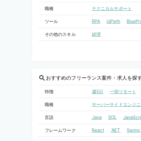
職種
テクニカルサポート
ツール
RPA
UiPath
BluePr
その他のスキル
経理
おすすめの
フリーランス案件・求人を探
特徴
週5日
一部リモート
職種
サーバーサイドエンジニ
言語
Java
SQL
JavaScri
フレームワーク
React
.NET
Spring