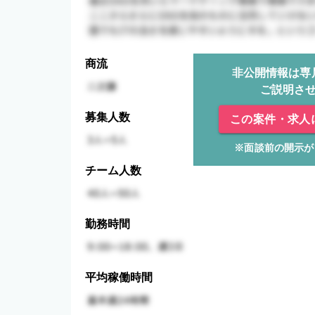
商流
非公開情報は専
ご説明さ
募集人数
この案件・求人
※面談前の開示が
チーム人数
勤務時間
平均稼働時間