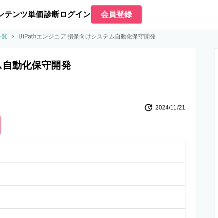
ンテンツ
単価診断
ログイン
会員登録
一覧
>
UiPathエンジニア 損保向けシステム自動化保守開発
テム自動化保守開発
2024/11/21