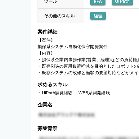
ツール
RPA
UiPath
その他のスキル
経理
案件詳細
【案件】

損保系システム自動化保守開発案件

【内容】

・損保系企業内事務作業(営業、経理)などの負荷軽減
・既存RPAの運用負荷軽減を目的としたロボットの
・既存システムの改修と顧客の要望対応などがメイ
求めるスキル
・UiPath開発経験 ・WEB系開発経験
企業名
募集背景