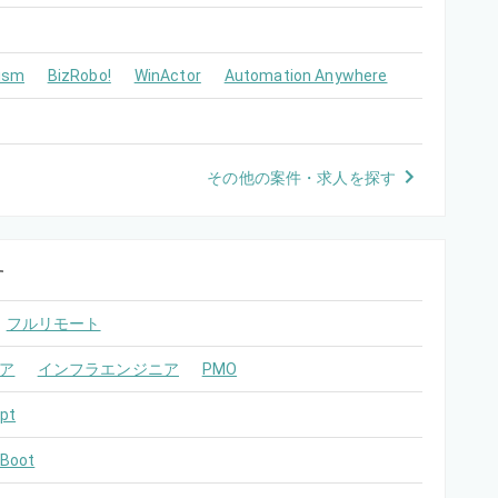
ism
BizRobo!
WinActor
Automation Anywhere
その他の案件・求人を探す
す
フルリモート
ア
インフラエンジニア
PMO
pt
 Boot