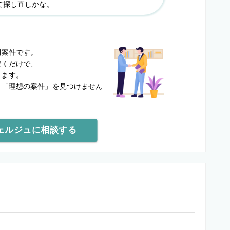
て探し直しかな。
？
開案件です。
だくだけで、
します。
と
「理想の案件」を見つけません
ェルジュに相談する