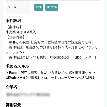
ツール
RPA
UiPath
案件詳細
【案件名】

小売業向けRPA導入

【仕事内容】

・顧客との調整(打合せの日程調整や仕様の認識合わせ等)

・要件確認〜納品までの打合せ(資料作成＆打合せのファシリ
テーション)

※要件確認ではBPRも実施・ロボ開発(設計・開発・テスト)
求めるスキル
・Excel、PPTは顧客に納品できるレベルで利用可能な方 ・
UiPathツール利用経験 ・ロボットのユーザーへの納品経験
企業名
募集背景