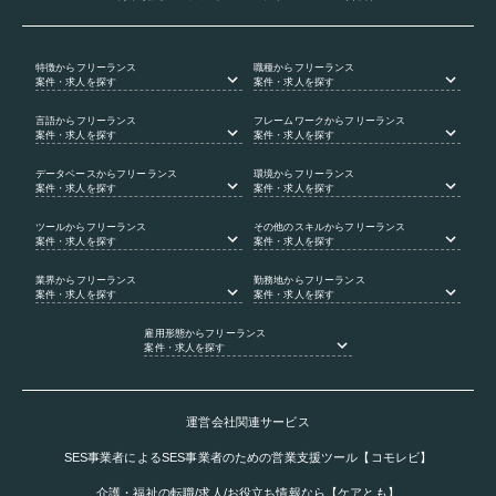
特徴
からフリーランス
職種
からフリーランス
案件・求人を探す
案件・求人を探す
言語
からフリーランス
フレームワーク
からフリーランス
案件・求人を探す
案件・求人を探す
データベース
からフリーランス
環境
からフリーランス
案件・求人を探す
案件・求人を探す
ツール
からフリーランス
その他のスキル
からフリーランス
案件・求人を探す
案件・求人を探す
業界
からフリーランス
勤務地
からフリーランス
案件・求人を探す
案件・求人を探す
雇用形態
からフリーランス
案件・求人を探す
運営会社関連サービス
SES事業者によるSES事業者のための営業支援ツール【コモレビ】
介護・福祉の転職/求人/お役立ち情報なら【ケアとも】