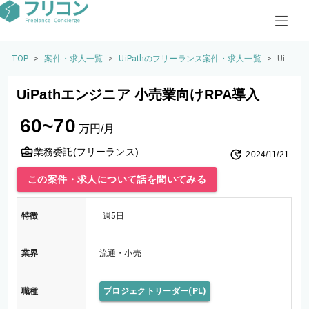
TOP
>
案件・求人一覧
>
UiPathのフリーランス案件・求人一覧
>
UiPa
thエ
ンジ
UiPathエンジニア 小売業向けRPA導入
ニア
小売
60~70
業向
万円/月
けR
PA
業務委託(フリーランス)
2024/11/21
導入
この案件・求人について話を聞いてみる
特徴
週5日
業界
流通・小売
職種
プロジェクトリーダー(PL)