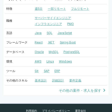
特徴
週5日
一部リモート
フルリモート
サーバーサイドエンジニア
職種
インフラエンジニア
PMO
言語
Java
SQL
JavaScript
フレームワーク
React
.NET
Spring Boot
データベース
Oracle
MySQL
PostgreSQL
環境
AWS
Linux
Windows
ツール
Git
SAP
ERP
その他のスキル
基本設計
詳細設計
要件定義
その他の案件・求人を探す
利用規約
プライバシーポリシー
運営会社