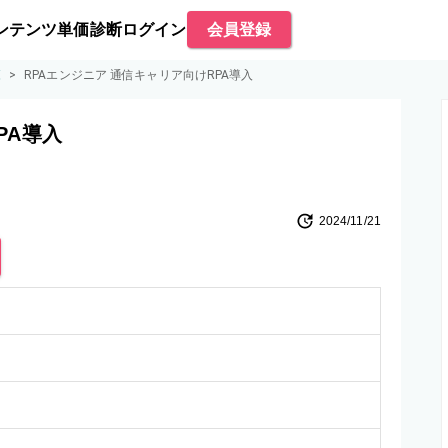
ンテンツ
単価診断
ログイン
会員登録
覧
>
RPAエンジニア 通信キャリア向けRPA導入
PA導入
2024/11/21