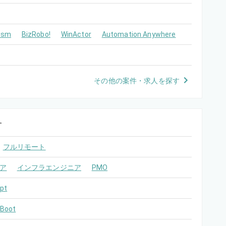
ism
BizRobo!
WinActor
Automation Anywhere
その他の案件・求人を探す
す
フルリモート
ア
インフラエンジニア
PMO
pt
 Boot