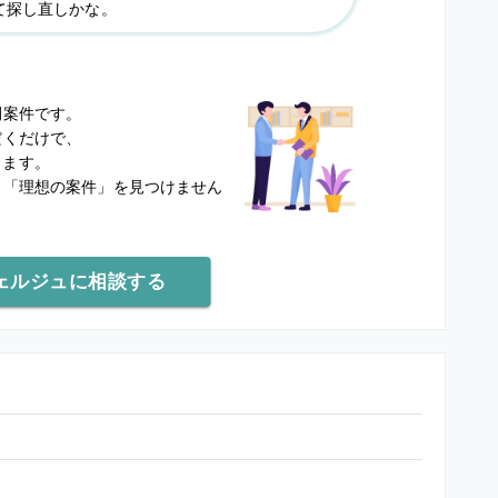
て探し直しかな。
？
開案件です。
だくだけで、
します。
と
「理想の案件」を見つけません
ェルジュに相談する