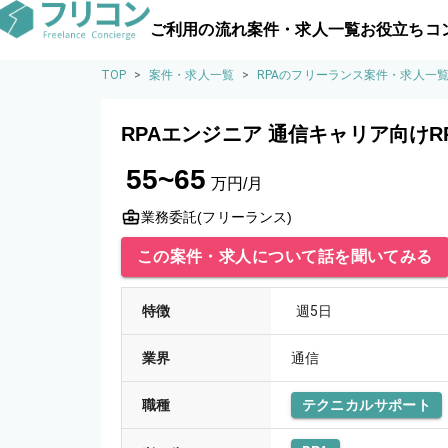
ご利用の流れ
案件・求人一覧
お役立ちコ
TOP
>
案件・求人一覧
>
RPAのフリーランス案件・求人一
RPAエンジニア 通信キャリア向けR
55~65
万円/月
業務委託(フリーランス)
この案件・求人について話を聞いてみる
特徴
週5日
業界
通信
職種
テクニカルサポート