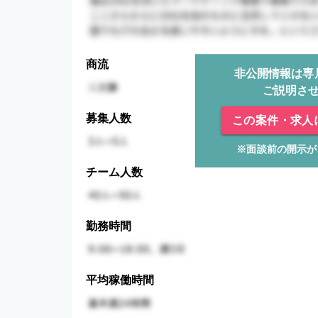
商流
非公開情報は専
ご説明さ
募集人数
この案件・求人
※面談前の開示が
チーム人数
勤務時間
平均稼働時間