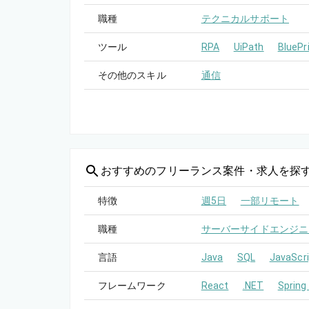
職種
テクニカルサポート
ツール
RPA
UiPath
BluePr
その他のスキル
通信
おすすめの
フリーランス案件・求人を探
特徴
週5日
一部リモート
職種
サーバーサイドエンジニ
言語
Java
SQL
JavaScri
フレームワーク
React
.NET
Spring