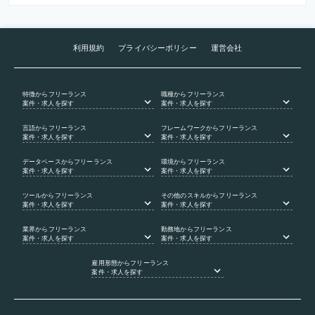
利用規約
プライバシーポリシー
運営会社
特徴
からフリーランス
職種
からフリーランス
案件・求人を探す
案件・求人を探す
言語
からフリーランス
フレームワーク
からフリーランス
案件・求人を探す
案件・求人を探す
データベース
からフリーランス
環境
からフリーランス
案件・求人を探す
案件・求人を探す
ツール
からフリーランス
その他のスキル
からフリーランス
案件・求人を探す
案件・求人を探す
業界
からフリーランス
勤務地
からフリーランス
案件・求人を探す
案件・求人を探す
雇用形態
からフリーランス
案件・求人を探す