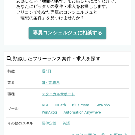
妥協しない
「理想の案件」
をお話しいただくだけで、
あなたにピッタリの案件・求人をお探しします。
フリコンであなた専属のコンシェルジュと
「理想の案件」を見つけませんか？
専属コンシェルジュに相談する
類似した
フリーランス案件・求人を探す
特徴
週5日
業界
SI・業務系
職種
テクニカルサポート
RPA
UiPath
BluePrism
BizRobo!
ツール
WinActor
Automation Anywhere
その他のスキル
要件定義
英語