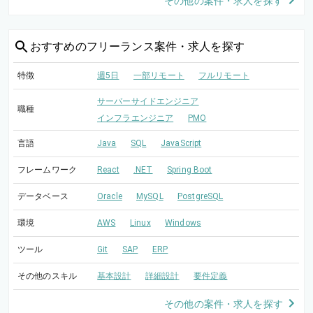
その他の案件・求人を探す
おすすめの
フリーランス案件・求人を探す
特徴
週5日
一部リモート
フルリモート
サーバーサイドエンジニア
職種
インフラエンジニア
PMO
言語
Java
SQL
JavaScript
フレームワーク
React
.NET
Spring Boot
データベース
Oracle
MySQL
PostgreSQL
環境
AWS
Linux
Windows
ツール
Git
SAP
ERP
その他のスキル
基本設計
詳細設計
要件定義
その他の案件・求人を探す