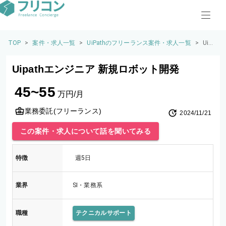
TOP
>
案件・求人一覧
>
UiPathのフリーランス案件・求人一覧
>
Uipa
thエ
ンジ
Uipathエンジニア 新規ロボット開発
ニア
新規
45~55
ロボ
万円/月
ット
開発
業務委託(フリーランス)
2024/11/21
この案件・求人について話を聞いてみる
特徴
週5日
業界
SI・業務系
職種
テクニカルサポート