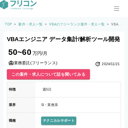
TOP
>
案件・求人一覧
>
VBAのフリーランス案件・求人一覧
>
VBAエ
ンジニ
ア デ
VBAエンジニア データ集計/解析ツール開発
ータ集
計/解
50~60
析ツー
万円/月
ル開発
業務委託(フリーランス)
2024/11/21
この案件・求人について話を聞いてみる
特徴
週5日
業界
SI・業務系
職種
テクニカルサポート