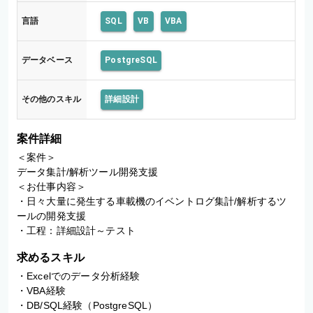
言語
SQL
VB
VBA
データベース
PostgreSQL
その他のスキル
詳細設計
案件詳細
＜案件＞

データ集計/解析ツール開発支援

＜お仕事内容＞

・日々大量に発生する車載機のイベントログ集計/解析するツ
ールの開発支援

・工程：詳細設計～テスト
求めるスキル
・Excelでのデータ分析経験

・VBA経験

・DB/SQL経験（PostgreSQL）