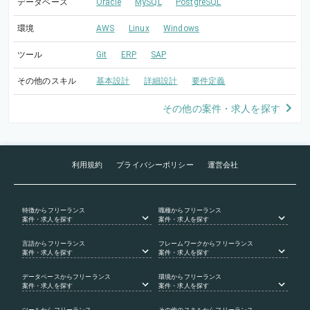
データベース
Oracle
MySQL
PostgreSQL
環境
AWS
Linux
Windows
ツール
Git
ERP
SAP
その他のスキル
基本設計
詳細設計
要件定義
その他の案件・求人を探す
利用規約
プライバシーポリシー
運営会社
特徴
からフリーランス
職種
からフリーランス
案件・求人を探す
案件・求人を探す
言語
からフリーランス
フレームワーク
からフリーランス
案件・求人を探す
案件・求人を探す
データベース
からフリーランス
環境
からフリーランス
案件・求人を探す
案件・求人を探す
ツール
からフリーランス
その他のスキル
からフリーランス