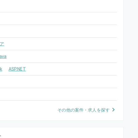
ア
ava
k
ASP.NET
その他の案件・求人を探す
す