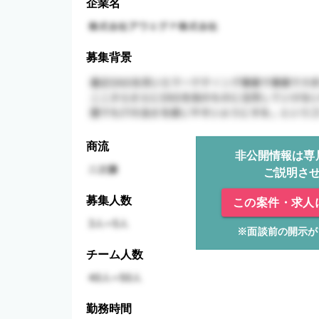
企業名
募集背景
商流
非公開情報は専
ご説明さ
募集人数
この案件・求人
※面談前の開示が
チーム人数
勤務時間