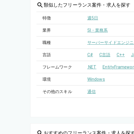
類似した
フリーランス案件・求人を探す
特徴
週5日
業界
SI・業務系
職種
サーバーサイドエンジニ
言語
C#
C言語
C++
J
フレームワーク
.NET
EntityFramewor
環境
Windows
その他のスキル
通信
おすすめの
フリーランス案件・求人を探