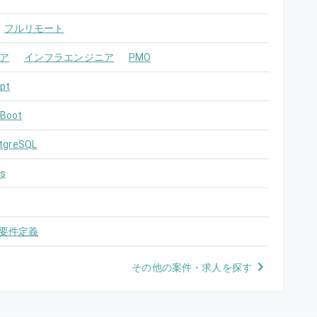
フルリモート
ア
インフラエンジニア
PMO
pt
 Boot
tgreSQL
s
要件定義
その他の案件・求人を探す