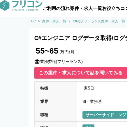
ご利用の流れ
案件・求人一覧
お役立ちコ
TOP
>
案件・求人一覧
>
C#のフリーランス案件・求人一覧
C#エンジニア ログデータ取得/ロ
55~65
万円/月
業務委託(フリーランス)
この案件・求人について話を聞いてみる
特徴
週5日
業界
SI・業務系
職種
サーバーサイドエンジ