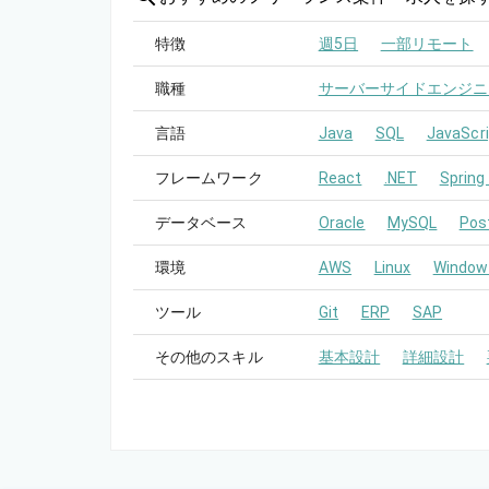
特徴
週5日
一部リモート
職種
サーバーサイドエンジニ
言語
Java
SQL
JavaScri
フレームワーク
React
.NET
Spring
データベース
Oracle
MySQL
Pos
環境
AWS
Linux
Window
ツール
Git
ERP
SAP
その他のスキル
基本設計
詳細設計