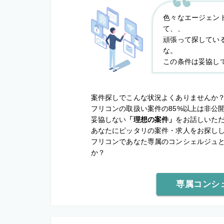
色々なエージェン
て、、
頑張って探してい
な。
この条件は妥協し
案件探しでこんな状況よくありませんか
フリコンの取扱い案件の85%以上は非公
妥協しない
「理想の案件」
をお話しいた
あなたにピッタリの案件・求人をお探し
フリコンであなた専属のコンシェルジュ
か？
専属コンシ