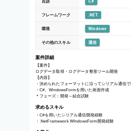
言語
C#
フレームワーク
.NET
環境
Windows
その他のスキル
通信
案件詳細
【案件】

ログデータ取得・ログデータ整形ツール開発

【内容】

・決められたフォーマットに沿ってシリアル通信で
・C#、WindowsFormを用いた画面作成

＊フェーズ：開発～結合試験
求めるスキル
・C#を用いたシリアル通信開発経験

・.NetFramework WIndowsForm開発経験