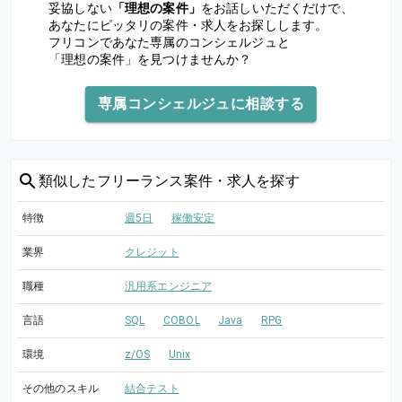
妥協しない
「理想の案件」
をお話しいただくだけで、
あなたにピッタリの案件・求人をお探しします。
フリコンであなた専属のコンシェルジュと
「理想の案件」を見つけませんか？
専属コンシェルジュに相談する
類似した
フリーランス案件・求人を探す
特徴
週5日
稼働安定
業界
クレジット
職種
汎用系エンジニア
言語
SQL
COBOL
Java
RPG
環境
z/OS
Unix
その他のスキル
結合テスト