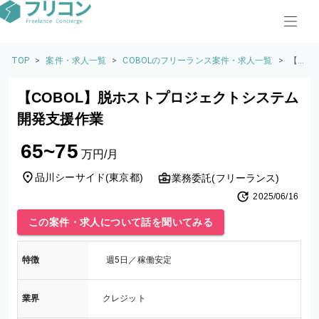
TOP
>
案件・求人一覧
>
COBOLのフリーランス案件・求人一覧
>
【C
OB
O
【COBOL】脱ホストプロジェクトシステム
L】
脱
開発支援作業
ホ
ス
65~75
ト
万円/月
プ
ロ
品川シーサイド
(
東京都
)
業務委託(フリーランス)
ジ
2025/06/16
ェ
ク
この案件・求人について話を聞いてみる
ト
シ
ス
特徴
週5日／稼働安定
テ
ム
開
業界
クレジット
発
支