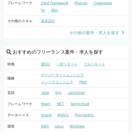
フレームワーク
Zend Framework
Phalcon
CodeIgniter
Yii
Slim
その他のスキル
基本設計
その他の案件・求人を探す
おすすめの
フリーランス案件・求人を探す
特徴
週5日
一部リモート
フルリモート
サーバーサイドエンジニア
職種
インフラエンジニア
PMO
言語
Java
SQL
JavaScript
フレームワーク
React
.NET
Spring Boot
データベース
Oracle
MySQL
PostgreSQL
環境
AWS
Linux
Windows