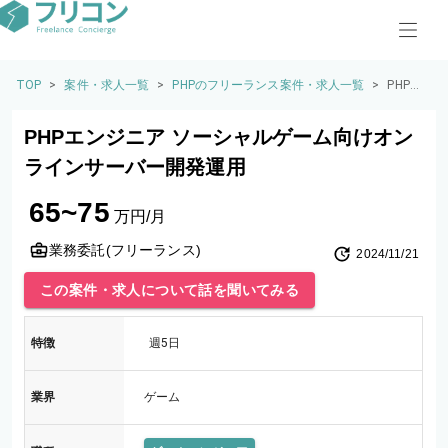
TOP
>
案件・求人一覧
>
PHPのフリーランス案件・求人一覧
>
PHPエ
ンジニ
ア ソー
PHPエンジニア ソーシャルゲーム向けオン
シャル
ゲーム
ラインサーバー開発運用
向けオ
ンライ
65~75
ンサー
万円/月
バー開
発運用
業務委託(フリーランス)
2024/11/21
この案件・求人について話を聞いてみる
特徴
週5日
業界
ゲーム