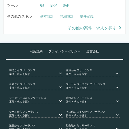
ツール
Git
ERP
SAP
その他のスキル
基本設計
詳細設計
要件定義
その他の案件・求人を探す
利用規約
プライバシーポリシー
運営会社
特徴
からフリーランス
職種
からフリーランス
案件・求人を探す
案件・求人を探す
言語
からフリーランス
フレームワーク
からフリーランス
案件・求人を探す
案件・求人を探す
データベース
からフリーランス
環境
からフリーランス
案件・求人を探す
案件・求人を探す
ツール
からフリーランス
その他のスキル
からフリーランス
案件・求人を探す
案件・求人を探す
業界
からフリーランス
勤務地
からフリーランス