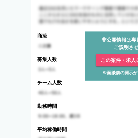
商流
非公開情報は専
ご説明さ
募集人数
この案件・求人
※面談前の開示が
チーム人数
勤務時間
平均稼働時間