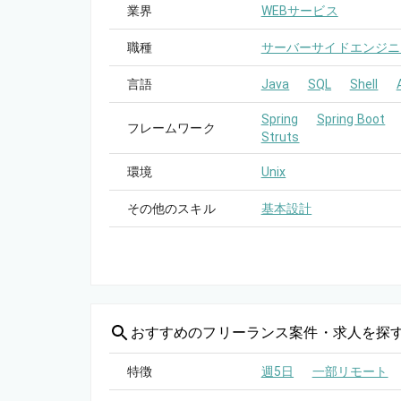
業界
WEBサービス
職種
サーバーサイドエンジニ
言語
Java
SQL
Shell
Spring
Spring Boot
フレームワーク
Struts
環境
Unix
その他のスキル
基本設計
おすすめの
フリーランス案件・求人を探
特徴
週5日
一部リモート