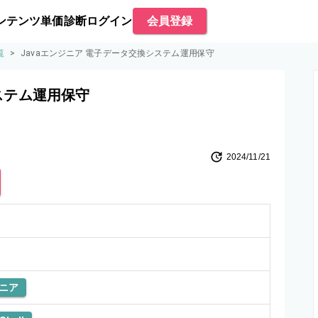
ンテンツ
単価診断
ログイン
会員登録
覧
>
Javaエンジニア 電子データ交換システム運用保守
ステム運用保守
2024/11/21
ニア