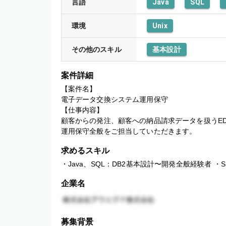
言語
Java
SQL
環境
Unix
その他のスキル
基本設計
案件詳細
【案件名】

電子データ交換システム運用保守

【仕事内容】

顧客からの発注、顧客への納品請求データを扱うED
運用保守全般をご担当していただきます。
求めるスキル
・Java、SQL：DB2基本設計〜開発全般経験者 ・S
企業名
募集背景