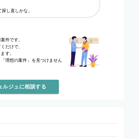
て探し直しかな。
？
開案件です。
だくだけで、
します。
と
「理想の案件」を見つけません
ェルジュに相談する