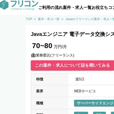
ご利用の流れ
案件・求人一覧
お役立ちコ
TOP
>
案件・求人一覧
>
Javaのフリーランス案件・求人一
Javaエンジニア 電子データ交換シ
70~80
万円/月
業務委託(フリーランス)
この案件・求人について話を聞いてみる
特徴
週5日
業界
WEBサービス
職種
サーバーサイドエンジ