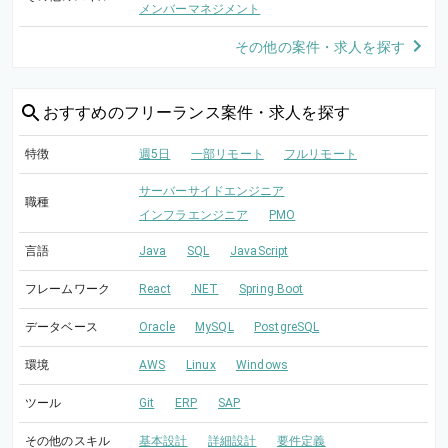
メンバーマネジメント
その他の案件・求人を探す
おすすめの
フリーランス案件・求人を探す
特徴
週5日
一部リモート
フルリモート
サーバーサイドエンジニア
職種
インフラエンジニア
PMO
言語
Java
SQL
JavaScript
フレームワーク
React
.NET
Spring Boot
データベース
Oracle
MySQL
PostgreSQL
環境
AWS
Linux
Windows
ツール
Git
ERP
SAP
その他のスキル
基本設計
詳細設計
要件定義