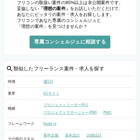
フリコンの取扱い案件の85%以上は非公開案件です。
妥協しない
「理想の案件」
をお話しいただくだけで、
あなたにピッタリの案件・求人をお探しします。
フリコンであなた専属のコンシェルジュと
「理想の案件」を見つけませんか？
専属コンシェルジュに相談する
類似した
フリーランス案件・求人を探す
特徴
週5日
業界
ECサイト
プロジェクトリーダー(PL)
職種
プロジェクトマネージャー(PM)
PMO
フレームワーク
Node.js
要件定義
基本設計
詳細設計
その他のスキル