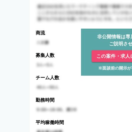
商流
非公開情報は専
ご説明さ
募集人数
この案件・求人
※面談前の開示が
チーム人数
勤務時間
平均稼働時間