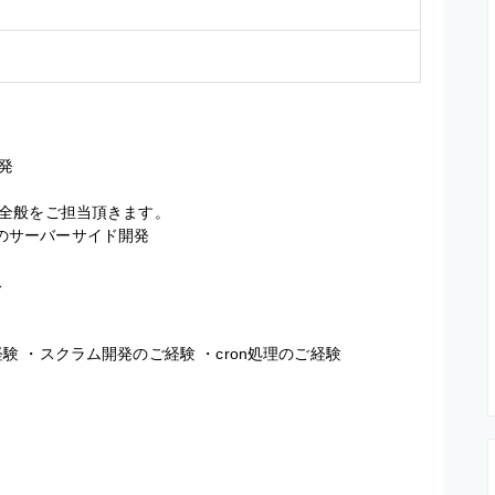


全般をご担当頂きます。

ムのサーバーサイド開発

ス
発経験 ・スクラム開発のご経験 ・cron処理のご経験