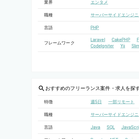
業界
エンタメ
職種
サーバーサイドエンジニ
言語
PHP
Laravel
CakePHP
フレームワーク
CodeIgniter
Yii
Sli
おすすめの
フリーランス案件・求人を探
特徴
週5日
一部リモート
職種
サーバーサイドエンジニ
言語
Java
SQL
JavaScri