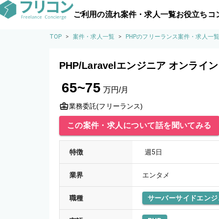
ご利用の流れ
案件・求人一覧
お役立ちコ
TOP
>
案件・求人一覧
>
PHPのフリーランス案件・求人一
PHP/Laravelエンジニア オンラ
65~75
万円/月
業務委託(フリーランス)
この案件・求人について話を聞いてみる
特徴
週5日
業界
エンタメ
職種
サーバーサイドエンジ