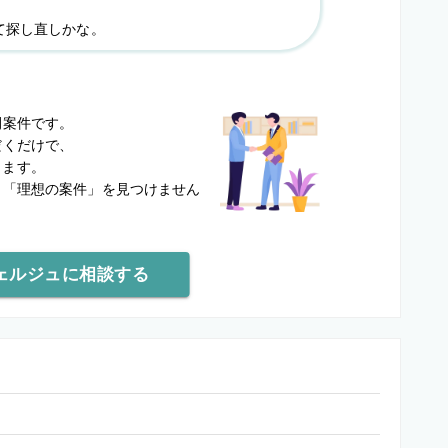
て探し直しかな。
？
開案件です。
だくだけで、
します。
と
「理想の案件」を見つけません
ェルジュに相談する