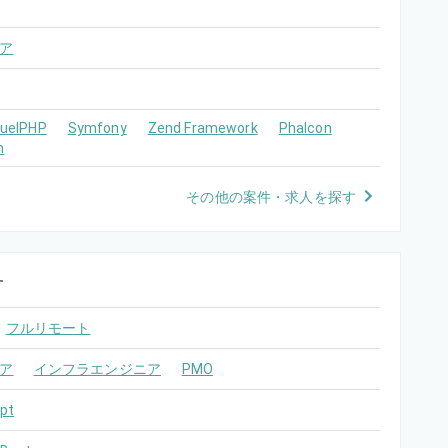
ア
FuelPHP
Symfony
Zend Framework
Phalcon
m
その他の案件・求人を探す
す
フルリモート
ア
インフラエンジニア
PMO
pt