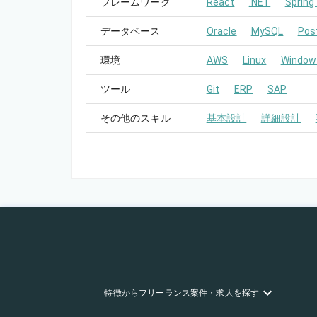
フレームワーク
React
.NET
Spring
データベース
Oracle
MySQL
Pos
環境
AWS
Linux
Window
ツール
Git
ERP
SAP
その他のスキル
基本設計
詳細設計
特徴
からフリーランス
案件・求人を探す