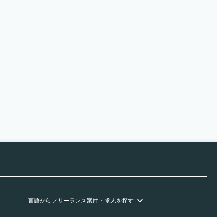
言語
からフリーランス
案件・求人を探す