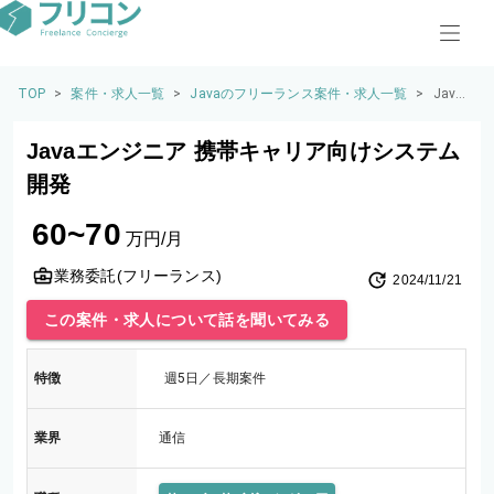
TOP
>
案件・求人一覧
>
Javaのフリーランス案件・求人一覧
>
Java
エン
ジニ
Javaエンジニア 携帯キャリア向けシステム
ア 携
帯キ
開発
ャリ
ア向
60~70
けシ
万円/月
ステ
ム開
業務委託(フリーランス)
2024/11/21
発
この案件・求人について話を聞いてみる
特徴
週5日／長期案件
業界
通信