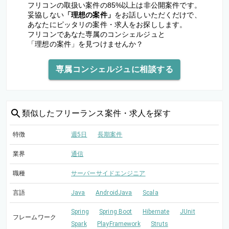
フリコンの取扱い案件の85%以上は非公開案件です。
妥協しない
「理想の案件」
をお話しいただくだけで、
あなたにピッタリの案件・求人をお探しします。
フリコンであなた専属のコンシェルジュと
「理想の案件」を見つけませんか？
専属コンシェルジュに相談する
類似した
フリーランス案件・求人を探す
特徴
週5日
長期案件
業界
通信
職種
サーバーサイドエンジニア
言語
Java
AndroidJava
Scala
Spring
Spring Boot
Hibernate
JUnit
フレームワーク
Spark
PlayFramework
Struts