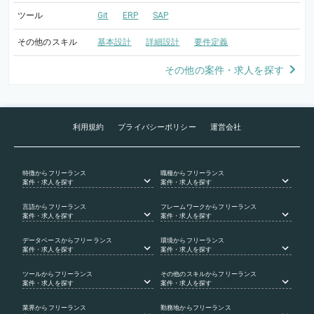
ツール
Git
ERP
SAP
その他のスキル
基本設計
詳細設計
要件定義
その他の案件・求人を探す
利用規約
プライバシーポリシー
運営会社
特徴
からフリーランス
職種
からフリーランス
案件・求人を探す
案件・求人を探す
言語
からフリーランス
フレームワーク
からフリーランス
案件・求人を探す
案件・求人を探す
データベース
からフリーランス
環境
からフリーランス
案件・求人を探す
案件・求人を探す
ツール
からフリーランス
その他のスキル
からフリーランス
案件・求人を探す
案件・求人を探す
業界
からフリーランス
勤務地
からフリーランス