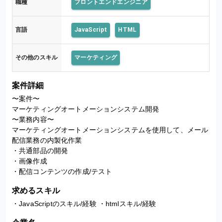
職種
フロントエンドエンジニア
ー
ト
メ
言語
JavaScript
HTML
ー
シ
ョ
その他のスキル
マーケティング
ン
シ
ス
案件詳細
テ
ム
〜案件〜

開
マーケティングオートメーションシステム開発

発
〜業務内容〜

マーケティングオートメーションシステムを使用して、メール
配信業務の内製化作業

・共通部品の開発

・画像作成

・配信コンテンツの作成/テスト
求めるスキル
・JavaScriptのスキル/経験 ・htmlスキル/経験