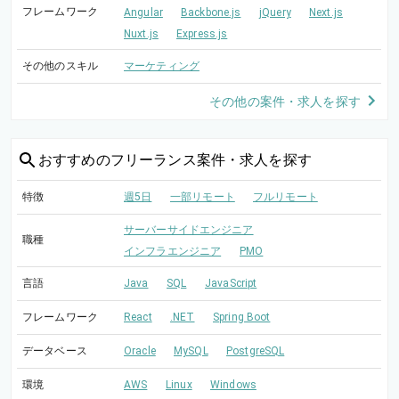
フレームワーク
Angular
Backbone.js
jQuery
Next.js
Nuxt.js
Express.js
その他のスキル
マーケティング
その他の案件・求人を探す
おすすめの
フリーランス案件・求人を探す
特徴
週5日
一部リモート
フルリモート
サーバーサイドエンジニア
職種
インフラエンジニア
PMO
言語
Java
SQL
JavaScript
フレームワーク
React
.NET
Spring Boot
データベース
Oracle
MySQL
PostgreSQL
環境
AWS
Linux
Windows