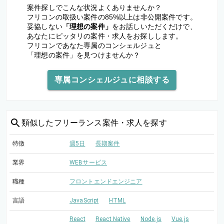
案件探しでこんな状況よくありませんか？
フリコンの取扱い案件の85%以上は非公開案件です。
妥協しない
「理想の案件」
をお話しいただくだけで、
あなたにピッタリの案件・求人をお探しします。
フリコンであなた専属のコンシェルジュと
「理想の案件」を見つけませんか？
専属コンシェルジュに相談する
類似した
フリーランス案件・求人を探す
特徴
週5日
長期案件
業界
WEBサービス
職種
フロントエンドエンジニア
言語
JavaScript
HTML
React
React Native
Node.js
Vue.js