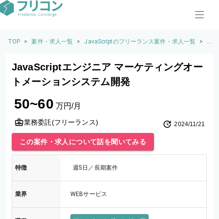
TOP
>
案件・求人一覧
>
JavaScriptのフリーランス案件・求人一覧
>
J
a
v
JavaScriptエンジニア マーケティングオー
a
S
トメーションシステム開発
cr
ip
50~60
t
万円/月
エ
ン
業務委託(フリーランス)
2024/11/21
ジ
ニ
この案件・求人について話を聞いてみる
ア
マ
ー
特徴
週5日／長期案件
ケ
テ
ィ
業界
WEBサービス
ン
グ
オ