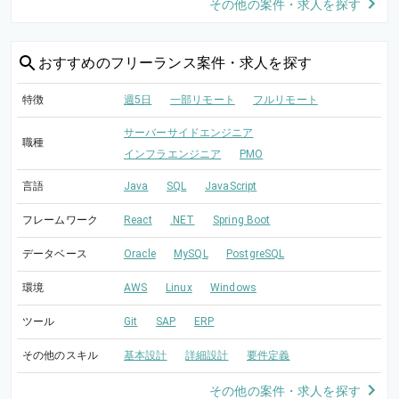
その他の案件・求人を探す
おすすめの
フリーランス案件・求人を探す
特徴
週5日
一部リモート
フルリモート
サーバーサイドエンジニア
職種
インフラエンジニア
PMO
言語
Java
SQL
JavaScript
フレームワーク
React
.NET
Spring Boot
データベース
Oracle
MySQL
PostgreSQL
環境
AWS
Linux
Windows
ツール
Git
SAP
ERP
その他のスキル
基本設計
詳細設計
要件定義
その他の案件・求人を探す