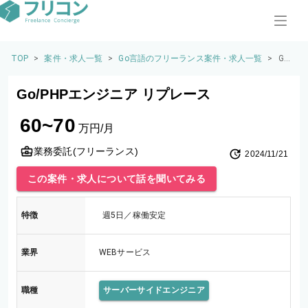
TOP
>
案件・求人一覧
>
Go言語のフリーランス案件・求人一覧
>
Go/
PHP
エ
Go/PHPエンジニア リプレース
ン
ジ
60~70
ニ
万円/月
ア
リ
業務委託(フリーランス)
2024/11/21
プ
レ
この案件・求人について話を聞いてみる
ー
ス
特徴
週5日／稼働安定
業界
WEBサービス
職種
サーバーサイドエンジニア