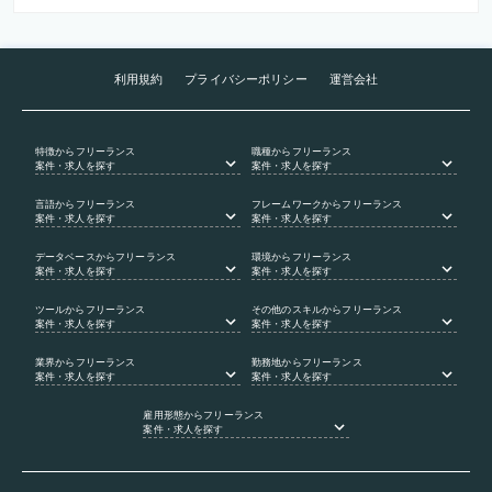
利用規約
プライバシーポリシー
運営会社
特徴
からフリーランス
職種
からフリーランス
案件・求人を探す
案件・求人を探す
言語
からフリーランス
フレームワーク
からフリーランス
案件・求人を探す
案件・求人を探す
データベース
からフリーランス
環境
からフリーランス
案件・求人を探す
案件・求人を探す
ツール
からフリーランス
その他のスキル
からフリーランス
案件・求人を探す
案件・求人を探す
業界
からフリーランス
勤務地
からフリーランス
案件・求人を探す
案件・求人を探す
雇用形態
からフリーランス
案件・求人を探す