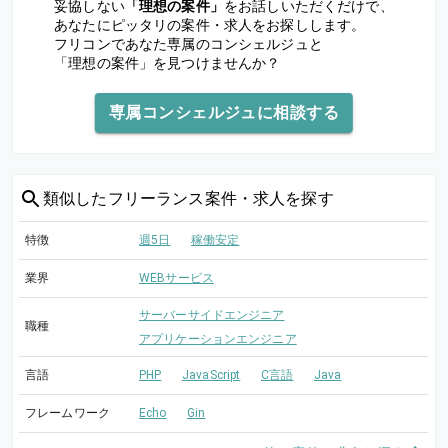
妥協しない
「理想の案件」
をお話しいただくだけで、
あなたにピッタリの案件・求人をお探しします。
フリコンであなた専属のコンシェルジュと
「理想の案件」を見つけませんか？
専属コンシェルジュに相談する
類似した
フリーランス案件・求人を探す
特徴
週5日
稼働安定
業界
WEBサービス
サーバーサイドエンジニア
職種
アプリケーションエンジニア
言語
PHP
JavaScript
C言語
Java
フレームワーク
Echo
Gin