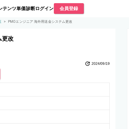
ンテンツ
単価診断
ログイン
会員登録
覧
>
PMOエンジニア 海外用送金システム更改
ム更改
2024/09/19