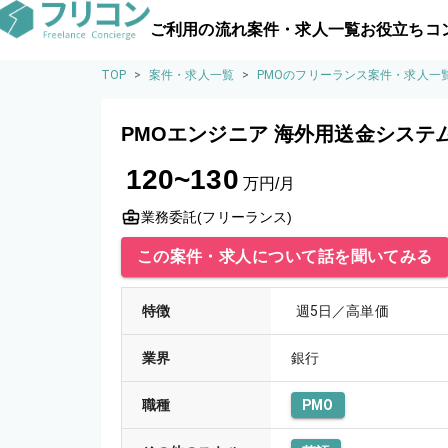
ご利用の流れ
案件・求人一覧
お役立ちコ
TOP
>
案件・求人一覧
>
PMOのフリーランス案件・求人一
PMOエンジニア 海外用送金システ
120~130
万円/月
業務委託(フリーランス)
この案件・求人について話を聞いてみる
特徴
週5日／高単価
業界
銀行
職種
PMO