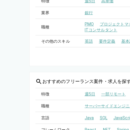
特徴
週5日
高単価
業界
銀行
PMO
プロジェクトマネ
職種
ITコンサルタント
その他のスキル
英語
要件定義
基本
おすすめの
フリーランス案件・求人を探
特徴
週5日
一部リモート
職種
サーバーサイドエンジニ
言語
Java
SQL
JavaScri
フレームワーク
React
.NET
Spring