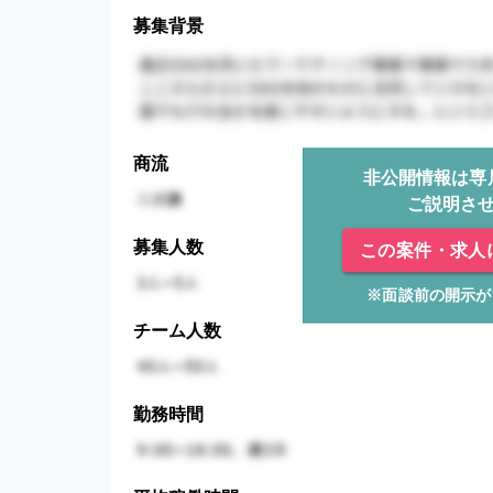
募集背景
商流
非公開情報は専
ご説明さ
募集人数
この案件・求人
※面談前の開示が
チーム人数
勤務時間