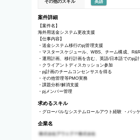
その他のスキル
英語
案件詳細
【案件名】

海外用送金システム更改支援

【仕事内容】

・送金システム移行のpj管理支援

・マスタースケジュール、WBS、チーム構成、R&
・運用計画、移行計画を含む、英語/日本語でのpj計
・クライアントディスカッション参加

・pj計画のチームコンセンサスを得る

・その他管理等PMO実務

・課題分析/解消支援

・pjメンバー管理
求めるスキル
・グローバルなシステムロールアウト経験 ・パッ
企業名