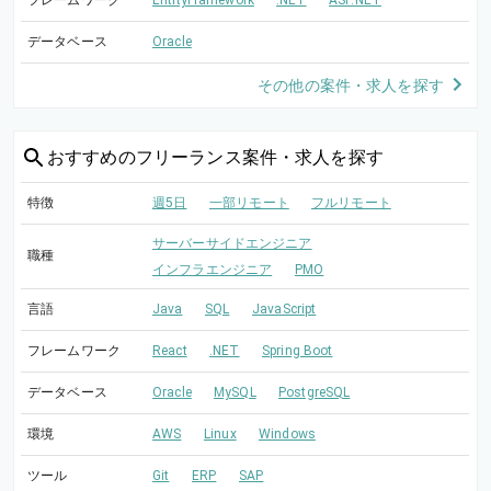
フレームワーク
EntityFramework
.NET
ASP.NET
データベース
Oracle
その他の案件・求人を探す
おすすめの
フリーランス案件・求人を探す
特徴
週5日
一部リモート
フルリモート
サーバーサイドエンジニア
職種
インフラエンジニア
PMO
言語
Java
SQL
JavaScript
フレームワーク
React
.NET
Spring Boot
データベース
Oracle
MySQL
PostgreSQL
環境
AWS
Linux
Windows
ツール
Git
ERP
SAP