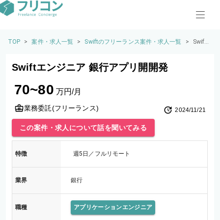
TOP
>
案件・求人一覧
>
Swiftのフリーランス案件・求人一覧
>
Swift
エン
ジニ
Swiftエンジニア 銀行アプリ開開発
ア 銀
行ア
70~80
プリ
万円/月
開開
発
業務委託(フリーランス)
2024/11/21
この案件・求人について話を聞いてみる
特徴
週5日／フルリモート
業界
銀行
職種
アプリケーションエンジニア