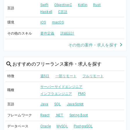
Swift
Objective-C
Kotlin
Rust
言語
Haskell
C言語
環境
iOS
macOS
その他のスキル
要件定義
詳細設計
その他の案件・求人を探す
おすすめの
フリーランス案件・求人を探す
特徴
週5日
一部リモート
フルリモート
サーバーサイドエンジニア
職種
インフラエンジニア
PMO
言語
Java
SQL
JavaScript
フレームワーク
React
.NET
Spring Boot
データベース
Oracle
MySQL
PostgreSQL