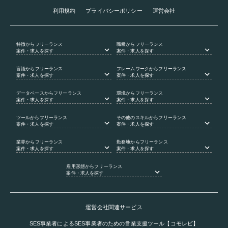
利用規約
プライバシーポリシー
運営会社
特徴
からフリーランス
職種
からフリーランス
案件・求人を探す
案件・求人を探す
言語
からフリーランス
フレームワーク
からフリーランス
案件・求人を探す
案件・求人を探す
データベース
からフリーランス
環境
からフリーランス
案件・求人を探す
案件・求人を探す
ツール
からフリーランス
その他のスキル
からフリーランス
案件・求人を探す
案件・求人を探す
業界
からフリーランス
勤務地
からフリーランス
案件・求人を探す
案件・求人を探す
雇用形態
からフリーランス
案件・求人を探す
運営会社関連サービス
SES事業者によるSES事業者のための営業支援ツール【コモレビ】