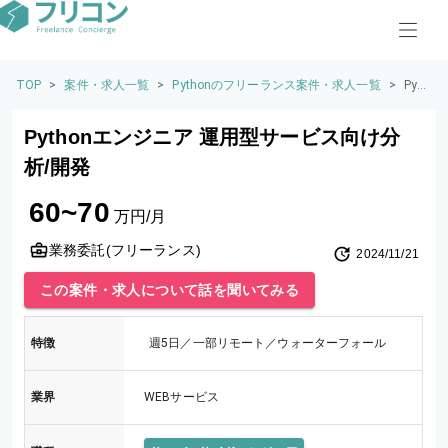
TOP
>
案件・求人一覧
>
Pythonのフリーランス案件・求人一覧
>
Pyt
hon
エン
Pythonエンジニア 運用型サービス向け分
ジニ
ア
析/開発
運用
型サ
60~70
ービ
万円/月
ス向
け分
業務委託(フリーランス)
2024/11/21
析/
開発
この案件・求人について話を聞いてみる
特徴
週5日／一部リモート／ウォーターフォール
業界
WEBサービス