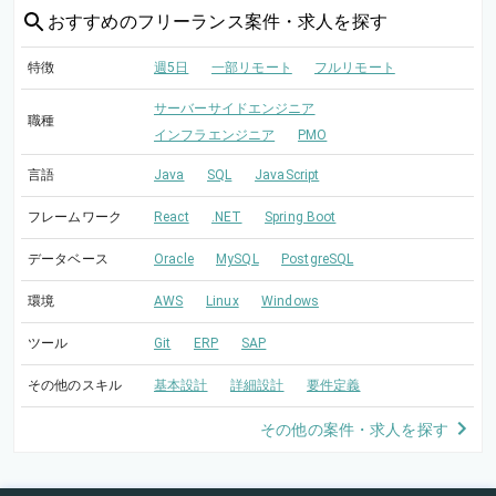
おすすめの
フリーランス案件・求人を探す
特徴
週5日
一部リモート
フルリモート
サーバーサイドエンジニア
職種
インフラエンジニア
PMO
言語
Java
SQL
JavaScript
フレームワーク
React
.NET
Spring Boot
データベース
Oracle
MySQL
PostgreSQL
環境
AWS
Linux
Windows
ツール
Git
ERP
SAP
その他のスキル
基本設計
詳細設計
要件定義
その他の案件・求人を探す