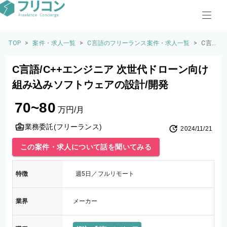
TOP
>
案件・求人一覧
>
C言語のフリーランス案件・求人一覧
>
C言
語/C
++エ
C言語/C++エンジニア 次世代ドローン向け
ンジ
ニア
組み込みソフトウェアの設計/開発
次世
代ド
70~80
ロー
万円/月
ン向
け組
業務委託(フリーランス)
2024/11/21
み込
みソ
この案件・求人について話を聞いてみる
フト
ウェ
アの
特徴
週5日／フルリモート
設計/
開発
業界
メーカー