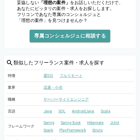
妥協しない
「理想の案件」
をお話しいただくだけで、
あなたにピッタリの案件・求人をお探しします。
フリコンであなた専属のコンシェルジュと
「理想の案件」を見つけませんか？
専属コンシェルジュに相談する
類似した
フリーランス案件・求人を探す
特徴
週5日
フルリモート
業界
流通・小売
職種
サーバーサイドエンジニア
言語
Java
SQL
AndroidJava
Scala
Spring
Spring Boot
Hibernate
JUnit
フレームワーク
Spark
PlayFramework
Struts