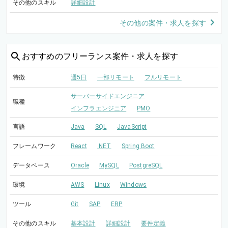
その他のスキル
詳細設計
その他の案件・求人を探す
おすすめの
フリーランス案件・求人を探す
特徴
週5日
一部リモート
フルリモート
サーバーサイドエンジニア
職種
インフラエンジニア
PMO
言語
Java
SQL
JavaScript
フレームワーク
React
.NET
Spring Boot
データベース
Oracle
MySQL
PostgreSQL
環境
AWS
Linux
Windows
ツール
Git
SAP
ERP
その他のスキル
基本設計
詳細設計
要件定義