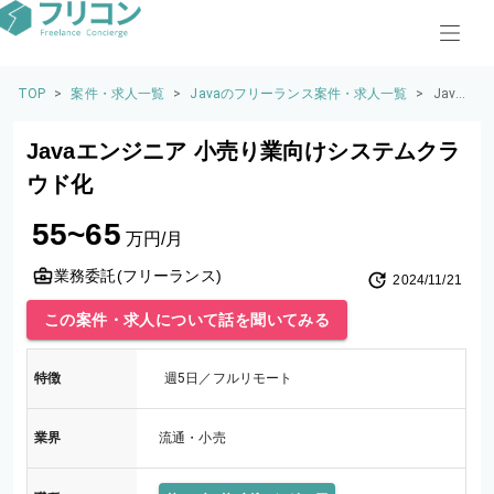
TOP
>
案件・求人一覧
>
Javaのフリーランス案件・求人一覧
>
Java
エン
ジニ
Javaエンジニア 小売り業向けシステムクラ
ア 小
売り
ウド化
業向
けシ
55~65
ステ
万円/月
ムク
ラウ
業務委託(フリーランス)
2024/11/21
ド化
この案件・求人について話を聞いてみる
特徴
週5日／フルリモート
業界
流通・小売