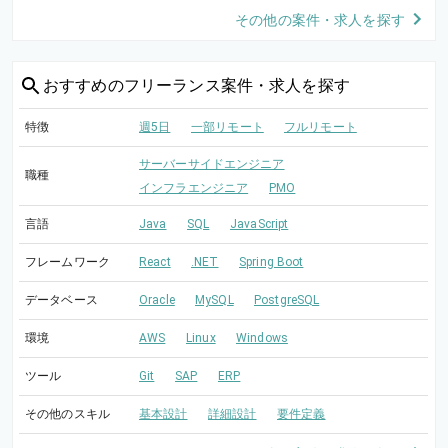
その他の案件・求人を探す
おすすめの
フリーランス案件・求人を探す
特徴
週5日
一部リモート
フルリモート
サーバーサイドエンジニア
職種
インフラエンジニア
PMO
言語
Java
SQL
JavaScript
フレームワーク
React
.NET
Spring Boot
データベース
Oracle
MySQL
PostgreSQL
環境
AWS
Linux
Windows
ツール
Git
SAP
ERP
その他のスキル
基本設計
詳細設計
要件定義