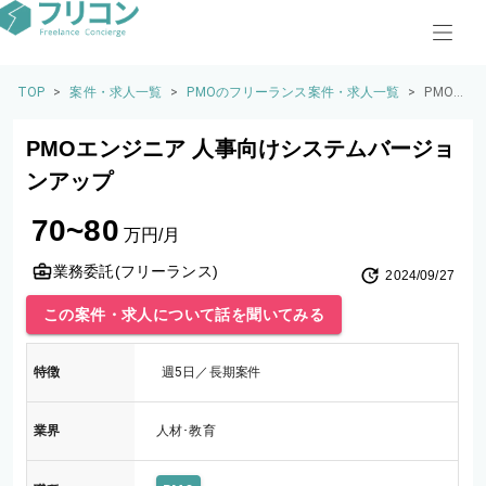
TOP
>
案件・求人一覧
>
PMOのフリーランス案件・求人一覧
>
PMO
エンジ
ニア
PMOエンジニア 人事向けシステムバージョ
人事向
けシス
ンアップ
テムバ
ージョ
70~80
ンアッ
万円/月
プ
業務委託(フリーランス)
2024/09/27
この案件・求人について話を聞いてみる
特徴
週5日／長期案件
業界
人材･教育