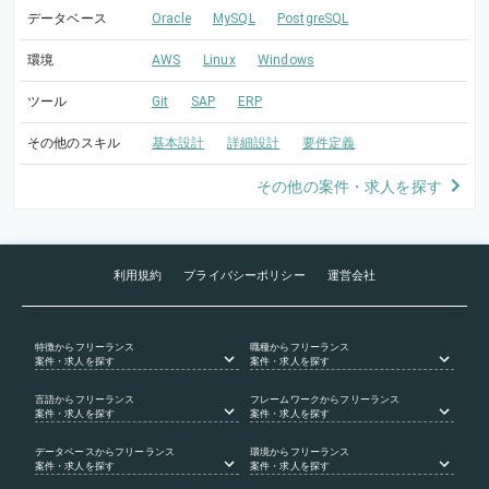
データベース
Oracle
MySQL
PostgreSQL
環境
AWS
Linux
Windows
ツール
Git
SAP
ERP
その他のスキル
基本設計
詳細設計
要件定義
その他の案件・求人を探す
利用規約
プライバシーポリシー
運営会社
特徴
からフリーランス
職種
からフリーランス
案件・求人を探す
案件・求人を探す
言語
からフリーランス
フレームワーク
からフリーランス
案件・求人を探す
案件・求人を探す
データベース
からフリーランス
環境
からフリーランス
案件・求人を探す
案件・求人を探す