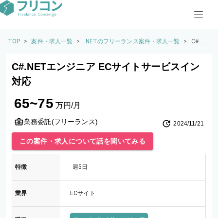
TOP
>
案件・求人一覧
>
.NETのフリーランス案件・求人一覧
>
C#.NE
Tエン
ジニ
C#.NETエンジニア ECサイトサービスイン
ア EC
サイ
対応
トサ
ービ
65~75
スイ
万円/月
ン対
応
業務委託(フリーランス)
2024/11/21
この案件・求人について話を聞いてみる
特徴
週5日
業界
ECサイト