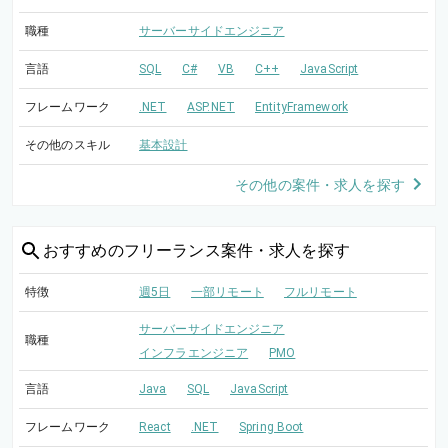
職種
サーバーサイドエンジニア
言語
SQL
C#
VB
C++
JavaScript
フレームワーク
.NET
ASP.NET
EntityFramework
その他のスキル
基本設計
その他の案件・求人を探す
おすすめの
フリーランス案件・求人を探す
特徴
週5日
一部リモート
フルリモート
サーバーサイドエンジニア
職種
インフラエンジニア
PMO
言語
Java
SQL
JavaScript
フレームワーク
React
.NET
Spring Boot