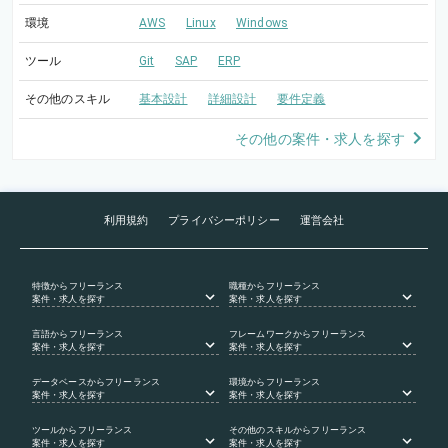
環境
AWS
Linux
Windows
ツール
Git
SAP
ERP
その他のスキル
基本設計
詳細設計
要件定義
その他の案件・求人を探す
利用規約
プライバシーポリシー
運営会社
特徴
からフリーランス
職種
からフリーランス
案件・求人を探す
案件・求人を探す
言語
からフリーランス
フレームワーク
からフリーランス
案件・求人を探す
案件・求人を探す
データベース
からフリーランス
環境
からフリーランス
案件・求人を探す
案件・求人を探す
ツール
からフリーランス
その他のスキル
からフリーランス
案件・求人を探す
案件・求人を探す