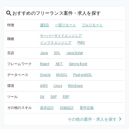
おすすめの
フリーランス案件・求人を探す
特徴
週5日
一部リモート
フルリモート
サーバーサイドエンジニア
職種
インフラエンジニア
PMO
言語
Java
SQL
JavaScript
フレームワーク
React
.NET
Spring Boot
データベース
Oracle
MySQL
PostgreSQL
環境
AWS
Linux
Windows
ツール
Git
SAP
ERP
その他のスキル
基本設計
詳細設計
要件定義
その他の案件・求人を探す