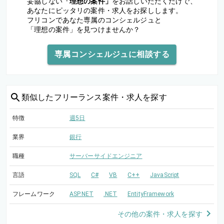
妥協しない
「理想の案件」
をお話しいただくだけで、
あなたにピッタリの案件・求人をお探しします。
フリコンであなた専属のコンシェルジュと
「理想の案件」を見つけませんか？
専属コンシェルジュに相談する
類似した
フリーランス案件・求人を探す
特徴
週5日
業界
銀行
職種
サーバーサイドエンジニア
言語
SQL
C#
VB
C++
JavaScript
フレームワーク
ASP.NET
.NET
EntityFramework
その他の案件・求人を探す