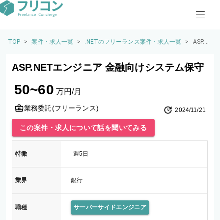
TOP
>
案件・求人一覧
>
.NETのフリーランス案件・求人一覧
>
ASP.N
ETエ
ンジ
ASP.NETエンジニア 金融向けシステム保守
ニア
金融
50~60
向け
万円/月
シス
テム
業務委託(フリーランス)
2024/11/21
保守
この案件・求人について話を聞いてみる
特徴
週5日
業界
銀行
職種
サーバーサイドエンジニア