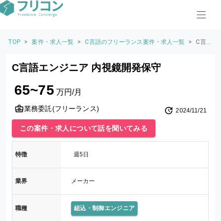
TOP
>
案件・求人一覧
>
C言語のフリーランス案件・求人一覧
>
C言
語エ
ンジ
C言語エンジニア 内視鏡開発保守
ニア
内視
65~75
鏡開
万円/月
発保
守
業務委託(フリーランス)
2024/11/21
この案件・求人について話を聞いてみる
特徴
週5日
業界
メーカー
職種
組込・制御エンジニア