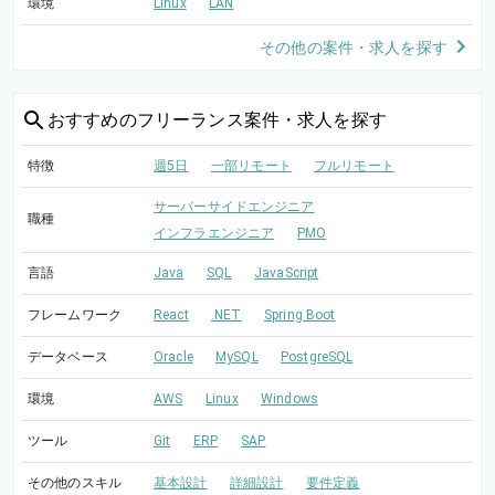
環境
Linux
LAN
その他の案件・求人を探す
おすすめの
フリーランス案件・求人を探す
特徴
週5日
一部リモート
フルリモート
サーバーサイドエンジニア
職種
インフラエンジニア
PMO
言語
Java
SQL
JavaScript
フレームワーク
React
.NET
Spring Boot
データベース
Oracle
MySQL
PostgreSQL
環境
AWS
Linux
Windows
ツール
Git
ERP
SAP
その他のスキル
基本設計
詳細設計
要件定義