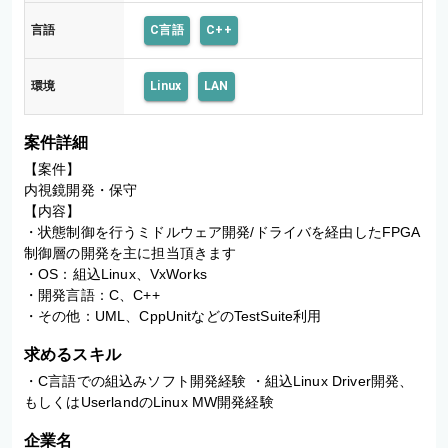
言語
C言語
C++
環境
Linux
LAN
案件詳細
【案件】

内視鏡開発・保守

【内容】

・状態制御を行うミドルウェア開発/ドライバを経由したFPGA
制御層の開発を主に担当頂きます

・OS：組込Linux、VxWorks

・開発言語：C、C++

・その他：UML、CppUnitなどのTestSuite利用
求めるスキル
・C言語での組込みソフト開発経験 ・組込Linux Driver開発、
もしくはUserlandのLinux MW開発経験
企業名