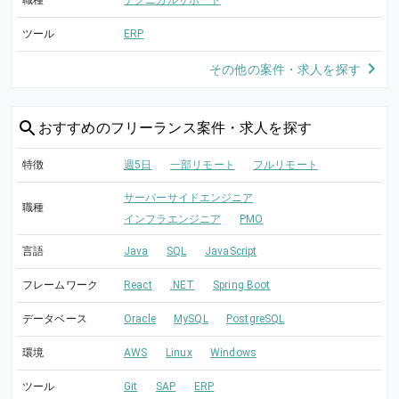
職種
テクニカルサポート
ツール
ERP
その他の案件・求人を探す
おすすめの
フリーランス案件・求人を探す
特徴
週5日
一部リモート
フルリモート
サーバーサイドエンジニア
職種
インフラエンジニア
PMO
言語
Java
SQL
JavaScript
フレームワーク
React
.NET
Spring Boot
データベース
Oracle
MySQL
PostgreSQL
環境
AWS
Linux
Windows
ツール
Git
SAP
ERP