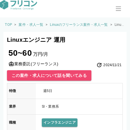
TOP
>
案件・求人一覧
>
Linuxのフリーランス案件・求人一覧
>
Linux
エン
ジニ
Linuxエンジニア 運用
ア 運
用
50~60
万円/月
業務委託(フリーランス)
2024/11/21
この案件・求人について話を聞いてみる
特徴
週5日
業界
SI・業務系
職種
インフラエンジニア