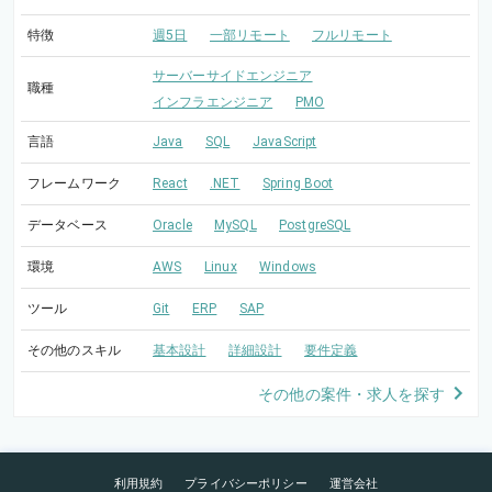
特徴
週5日
一部リモート
フルリモート
サーバーサイドエンジニア
職種
インフラエンジニア
PMO
言語
Java
SQL
JavaScript
フレームワーク
React
.NET
Spring Boot
データベース
Oracle
MySQL
PostgreSQL
環境
AWS
Linux
Windows
ツール
Git
ERP
SAP
その他のスキル
基本設計
詳細設計
要件定義
その他の案件・求人を探す
利用規約
プライバシーポリシー
運営会社