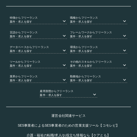
特徴
からフリーランス
職種
からフリーランス
案件・求人を探す
案件・求人を探す
言語
からフリーランス
フレームワーク
からフリーランス
案件・求人を探す
案件・求人を探す
データベース
からフリーランス
環境
からフリーランス
案件・求人を探す
案件・求人を探す
ツール
からフリーランス
その他のスキル
からフリーランス
案件・求人を探す
案件・求人を探す
業界
からフリーランス
勤務地
からフリーランス
案件・求人を探す
案件・求人を探す
雇用形態
からフリーランス
案件・求人を探す
運営会社関連サービス
SES事業者によるSES事業者のための営業支援ツール【コモレビ】
介護・福祉の転職/求人/お役立ち情報なら【ケアとも】