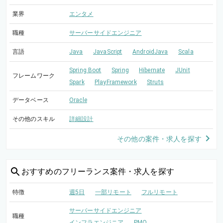
業界
エンタメ
職種
サーバーサイドエンジニア
言語
Java
JavaScript
AndroidJava
Scala
Spring Boot
Spring
Hibernate
JUnit
フレームワーク
Spark
PlayFramework
Struts
データベース
Oracle
その他のスキル
詳細設計
その他の案件・求人を探す
おすすめの
フリーランス案件・求人を探す
特徴
週5日
一部リモート
フルリモート
サーバーサイドエンジニア
職種
インフラエンジニア
PMO