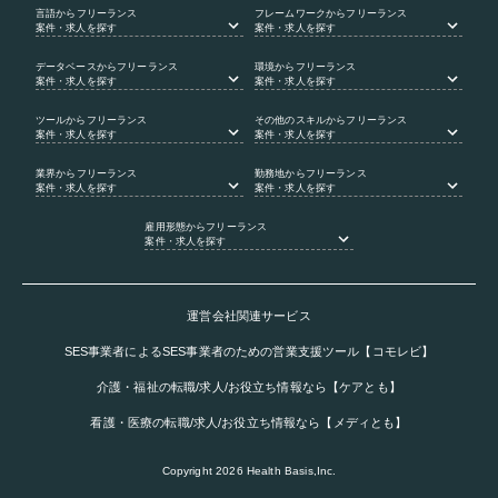
言語
からフリーランス
フレームワーク
からフリーランス
案件・求人を探す
案件・求人を探す
データベース
からフリーランス
環境
からフリーランス
案件・求人を探す
案件・求人を探す
ツール
からフリーランス
その他のスキル
からフリーランス
案件・求人を探す
案件・求人を探す
業界
からフリーランス
勤務地
からフリーランス
案件・求人を探す
案件・求人を探す
雇用形態
からフリーランス
案件・求人を探す
運営会社関連サービス
SES事業者によるSES事業者のための営業支援ツール【コモレビ】
介護・福祉の転職/求人/お役立ち情報なら【ケアとも】
看護・医療の転職/求人/お役立ち情報なら【メディとも】
Copyright
2026
Health Basis,Inc.