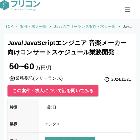
TOP
>
案件・求人一覧
>
Javaのフリーランス案件・求人一覧
>
Java/
JavaS
cript
Java/JavaScriptエンジニア 音楽メーカー
エン
ジニ
向けコンサートスケジュール業務開発
ア 音
楽メ
50~60
ーカ
万円/月
ー向
けコ
業務委託(フリーランス)
2024/11/21
ンサ
ート
この案件・求人について話を聞いてみる
スケ
ジュ
ール
特徴
週5日
業務
開発
業界
エンタメ