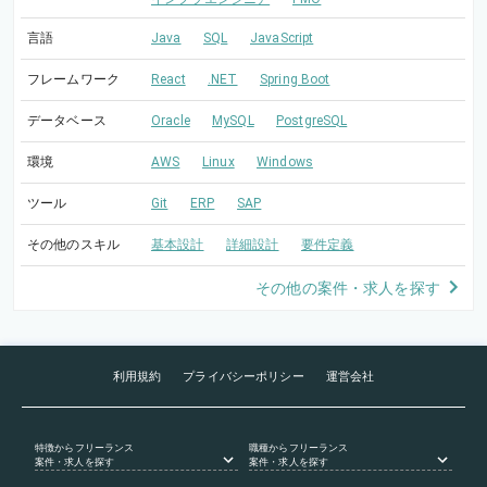
言語
Java
SQL
JavaScript
フレームワーク
React
.NET
Spring Boot
データベース
Oracle
MySQL
PostgreSQL
環境
AWS
Linux
Windows
ツール
Git
ERP
SAP
その他のスキル
基本設計
詳細設計
要件定義
その他の案件・求人を探す
利用規約
プライバシーポリシー
運営会社
特徴
からフリーランス
職種
からフリーランス
案件・求人を探す
案件・求人を探す