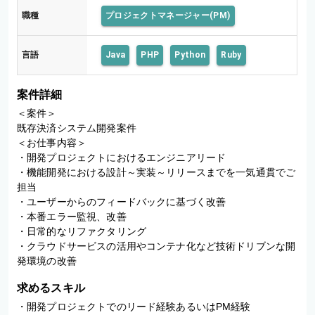
職種
プロジェクトマネージャー(PM)
言語
Java
PHP
Python
Ruby
案件詳細
＜案件＞

既存決済システム開発案件

＜お仕事内容＞

・開発プロジェクトにおけるエンジニアリード

・機能開発における設計～実装～リリースまでを一気通貫でご
担当

・ユーザーからのフィードバックに基づく改善

・本番エラー監視、改善

・日常的なリファクタリング

・クラウドサービスの活用やコンテナ化など技術ドリブンな開
発環境の改善
求めるスキル
・開発プロジェクトでのリード経験あるいはPM経験
