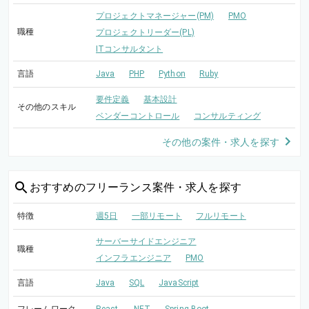
プロジェクトマネージャー(PM)
PMO
職種
プロジェクトリーダー(PL)
ITコンサルタント
言語
Java
PHP
Python
Ruby
要件定義
基本設計
その他のスキル
ベンダーコントロール
コンサルティング
その他の案件・求人を探す
おすすめの
フリーランス案件・求人を探す
特徴
週5日
一部リモート
フルリモート
サーバーサイドエンジニア
職種
インフラエンジニア
PMO
言語
Java
SQL
JavaScript