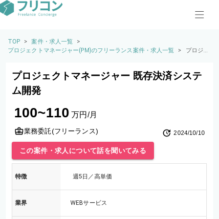
TOP
>
案件・求人一覧
>
プロジェクトマネージャー(PM)のフリーランス案件・求人一覧
>
プロジェ
クトマネ
ージャー
プロジェクトマネージャー 既存決済システ
既存決済
システム
ム開発
開発
100~110
万円/月
業務委託(フリーランス)
2024/10/10
この案件・求人について話を聞いてみる
特徴
週5日／高単価
業界
WEBサービス