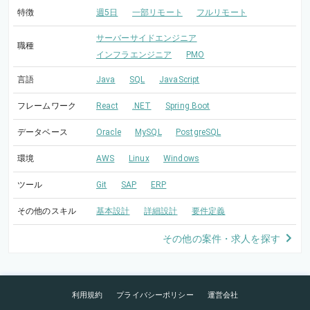
特徴
週5日
一部リモート
フルリモート
サーバーサイドエンジニア
職種
インフラエンジニア
PMO
言語
Java
SQL
JavaScript
フレームワーク
React
.NET
Spring Boot
データベース
Oracle
MySQL
PostgreSQL
環境
AWS
Linux
Windows
ツール
Git
SAP
ERP
その他のスキル
基本設計
詳細設計
要件定義
その他の案件・求人を探す
利用規約
プライバシーポリシー
運営会社