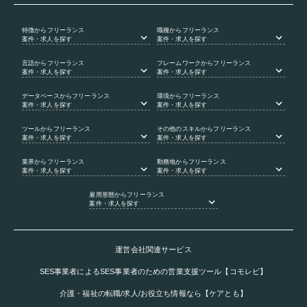
特徴
からフリーランス
職種
からフリーランス
案件・求人を探す
案件・求人を探す
言語
からフリーランス
フレームワーク
からフリーランス
案件・求人を探す
案件・求人を探す
データベース
からフリーランス
環境
からフリーランス
案件・求人を探す
案件・求人を探す
ツール
からフリーランス
その他のスキル
からフリーランス
案件・求人を探す
案件・求人を探す
業界
からフリーランス
勤務地
からフリーランス
案件・求人を探す
案件・求人を探す
雇用形態
からフリーランス
案件・求人を探す
運営会社関連サービス
SES事業者によるSES事業者のための営業支援ツール【コモレビ】
介護・福祉の転職/求人/お役立ち情報なら【ケアとも】