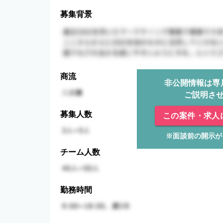
募集背景
商流
非公開情報は専
ご説明さ
募集人数
この案件・求人
※面談前の開示が
チーム人数
勤務時間