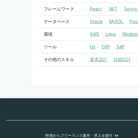
フレームワーク
React
.NET
Spring
データベース
Oracle
MySQL
Pos
環境
AWS
Linux
Window
ツール
Git
ERP
SAP
その他のスキル
基本設計
詳細設計
特徴
からフリーランス
案件・求人を探す