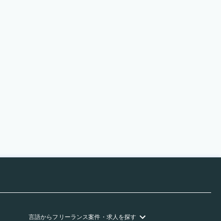
言語
からフリーランス
案件・求人を探す