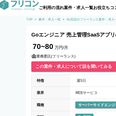
ご利用の流れ
案件・求人一覧
お役立ちコ
TOP
>
案件・求人一覧
>
Go言語のフリーランス案件・求人
Goエンジニア 売上管理SaaSアプ
70~80
万円/月
業務委託(フリーランス)
この案件・求人について話を聞いてみる
特徴
週5日
業界
WEBサービス
職種
サーバーサイドエンジ