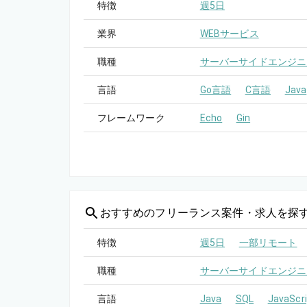
特徴
週5日
業界
WEBサービス
職種
サーバーサイドエンジニ
言語
Go言語
C言語
Java
フレームワーク
Echo
Gin
おすすめの
フリーランス案件・求人を探
特徴
週5日
一部リモート
職種
サーバーサイドエンジニ
言語
Java
SQL
JavaScri