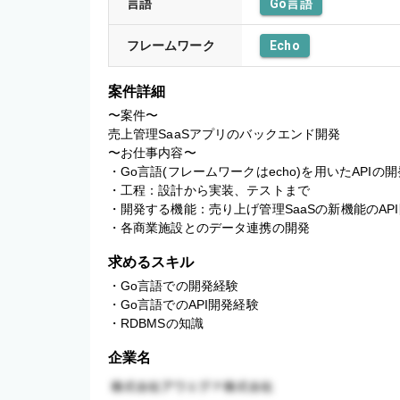
言語
Go言語
フレームワーク
Echo
案件詳細
〜案件〜

売上管理SaaSアプリのバックエンド開発

〜お仕事内容〜

・Go言語(フレームワークはecho)を用いたAPIの開発
・工程：設計から実装、テストまで

・開発する機能：売り上げ管理SaaSの新機能のAPI
・各商業施設とのデータ連携の開発
求めるスキル
・Go言語での開発経験

・Go言語でのAPI開発経験

・RDBMSの知識
企業名