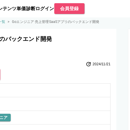
ンテンツ
単価診断
ログイン
会員登録
一覧
>
Goエンジニア 売上管理SaaSアプリのバックエンド開発
リのバックエンド開発
2024/11/21
ニア