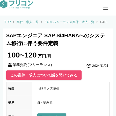
TOP
>
案件・求人一覧
>
SAPのフリーランス案件・求人一覧
>
SAPエ
ンジニ
ア SAP
SAPエンジニア SAP S/4HANAへのシステ
S/4HA
NAへの
ム移行に伴う要件定義
システ
ム移行
100~120
に伴う
万円/月
要件定
義
業務委託(フリーランス)
2024/11/21
この案件・求人について話を聞いてみる
特徴
週5日／高単価
業界
SI・業務系