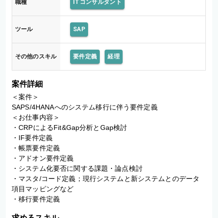
職種
ITコンサルタント
ツール
SAP
その他のスキル
要件定義
経理
案件詳細
＜案件＞

SAPS/4HANAへのシステム移行に伴う要件定義

＜お仕事内容＞

・CRPによるFit&Gap分析とGap検討

・IF要件定義

・帳票要件定義

・アドオン要件定義

・システム化要否に関する課題・論点検討

・マスタ/コード定義；現行システムと新システムとのデータ
項目マッピングなど

・移行要件定義
求めるスキル