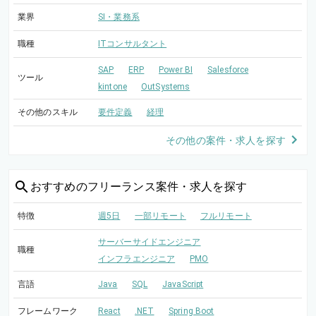
業界
SI・業務系
職種
ITコンサルタント
SAP
ERP
Power BI
Salesforce
ツール
kintone
OutSystems
その他のスキル
要件定義
経理
その他の案件・求人を探す
おすすめの
フリーランス案件・求人を探す
特徴
週5日
一部リモート
フルリモート
サーバーサイドエンジニア
職種
インフラエンジニア
PMO
言語
Java
SQL
JavaScript
フレームワーク
React
.NET
Spring Boot