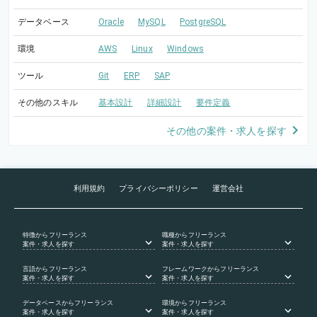
データベース
Oracle
MySQL
PostgreSQL
環境
AWS
Linux
Windows
ツール
Git
ERP
SAP
その他のスキル
基本設計
詳細設計
要件定義
その他の案件・求人を探す
利用規約
プライバシーポリシー
運営会社
特徴
からフリーランス
職種
からフリーランス
案件・求人を探す
案件・求人を探す
言語
からフリーランス
フレームワーク
からフリーランス
案件・求人を探す
案件・求人を探す
データベース
からフリーランス
環境
からフリーランス
案件・求人を探す
案件・求人を探す