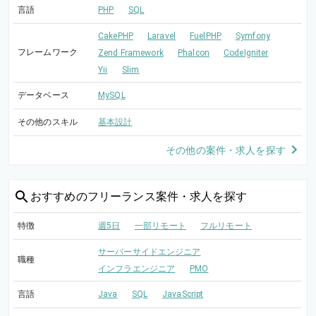
言語
PHP
SQL
CakePHP
Laravel
FuelPHP
Symfony
フレームワーク
Zend Framework
Phalcon
CodeIgniter
Yii
Slim
データベース
MySQL
その他のスキル
基本設計
その他の案件・求人を探す
おすすめの
フリーランス案件・求人を探す
特徴
週5日
一部リモート
フルリモート
サーバーサイドエンジニア
職種
インフラエンジニア
PMO
言語
Java
SQL
JavaScript