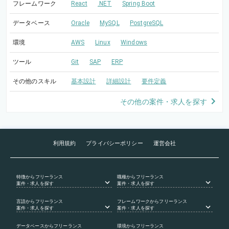
フレームワーク
React
.NET
Spring Boot
データベース
Oracle
MySQL
PostgreSQL
環境
AWS
Linux
Windows
ツール
Git
SAP
ERP
その他のスキル
基本設計
詳細設計
要件定義
その他の案件・求人を探す
利用規約
プライバシーポリシー
運営会社
特徴
からフリーランス
職種
からフリーランス
案件・求人を探す
案件・求人を探す
言語
からフリーランス
フレームワーク
からフリーランス
案件・求人を探す
案件・求人を探す
データベース
からフリーランス
環境
からフリーランス