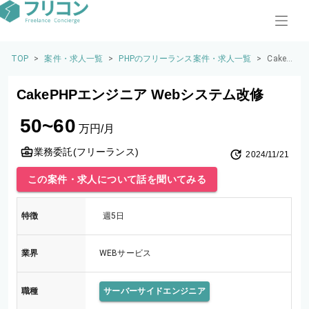
TOP
>
案件・求人一覧
>
PHPのフリーランス案件・求人一覧
>
CakeP
HPエン
ジニア
CakePHPエンジニア Webシステム改修
Webシ
ステム
50~60
改修
万円/月
業務委託(フリーランス)
2024/11/21
この案件・求人について話を聞いてみる
特徴
週5日
業界
WEBサービス
職種
サーバーサイドエンジニア